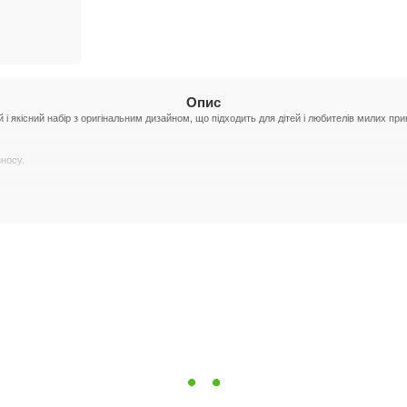
Опис
 і якісний набір з оригінальним дизайном, що підходить для дітей і любителів милих при
зносу.
 однакові наволочки розміром 70х70 см.
но утримує ковдру на місці.
дартних односпальних ліжок.
атишку та чарівності.
його чудовим подарунком.
практичність, створюючи затишок і комфорт для приємного сну.