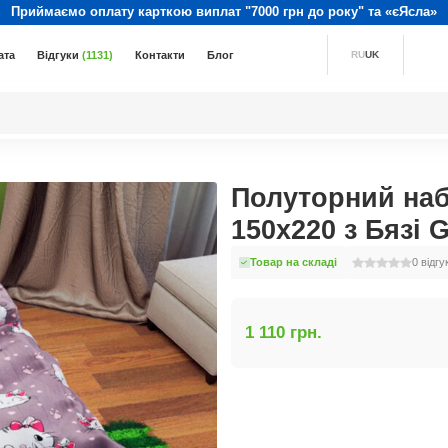
Приймаємо оплату карткою виплат "7000 грн до року" та «єЯсла»
ата
Відгуки
(1131)
Контакти
Блог
RU
UK
Полуторний наб
150x220 з Бязі 
Товар на складі
0
відгу
1 110 грн.