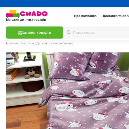
Про компанію
Доставка та опл
Магазин дитячих товарів
Каталог товарів
Головна
|
Текстиль
|
Дитяча постільна білизна