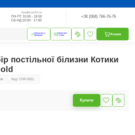
Графік роботи
+38 (068) 766-76-76
ПН-ПТ 10:00 - 18:00
СБ-НД 10:00 - 17:00
Написати у
Написати
Кошик
Telegram
у Viber
ір постільної білизни Котики
Gold
ків
Код: CHR-6011
Купити