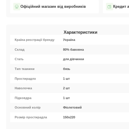
Офіційний магазин від виробників
Кредит 
Характеристики
Країна реєстрації бренду
Україна
Cклад
80% бавовна
Стать
для дівчинки
Тип тканини
бязь
Простирадло
1 шт
Наволочка
2 шт
Підковдра
1 шт
Основний колір
Фіолетовий
Розмір простирадла
150х220