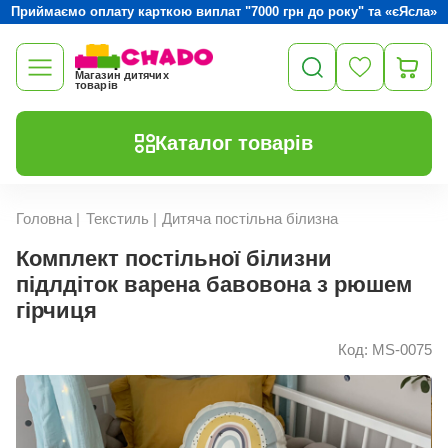
Приймаємо оплату карткою виплат "7000 грн до року" та «єЯсла»
Магазин дитячих
товарів
Каталог товарів
Головна
|
Текстиль
|
Дитяча постільна білизна
Комплект постільної білизни
підлдіток варена бавовона з рюшем
гірчиця
Код: MS-0075