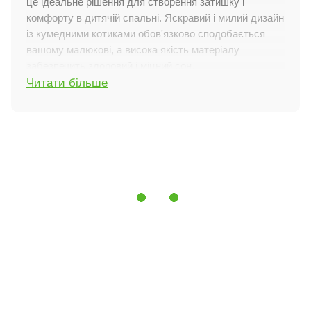
це ідеальне рішення для створення затишку і
комфорту в дитячій спальні. Яскравий і милий дизайн
із кумедними котиками обов'язково сподобається
вашому малюкові, а висока якість матеріалу
забезпечить здоровий і міцний сон.
Читати більше
Особливості характеристик
Матеріал і щільність:
бязь - натуральна тканина зі
100% бавовни.
Щільність тканини:
125 ниток/см², що гарантує
довговічність і зносостійкість.
Колір і принт:
сіра основа з яскравими
зображеннями котів, підходить для хлопчиків і
дівчаток.
Простирадло:
стандартне (без гумки), зручне у
використанні.
Підковдра:
на блискавці для швидкого і легкого
заправлення.