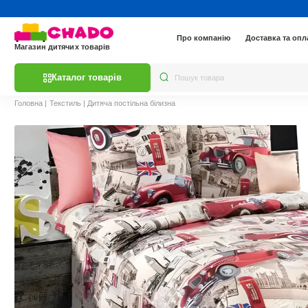
Про компанію
Доставка та опл
Магазин дитячих товарів
Каталог товарів
Головна
|
Текстиль
|
Дитяча постільна білизна