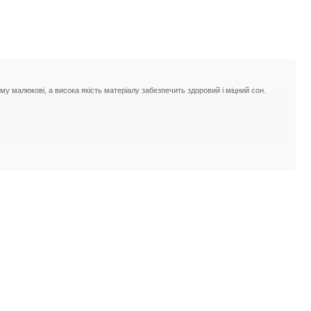
му малюкові, а висока якість матеріалу забезпечить здоровий і міцний сон.
ріали та міцність - ідеальний вибір.