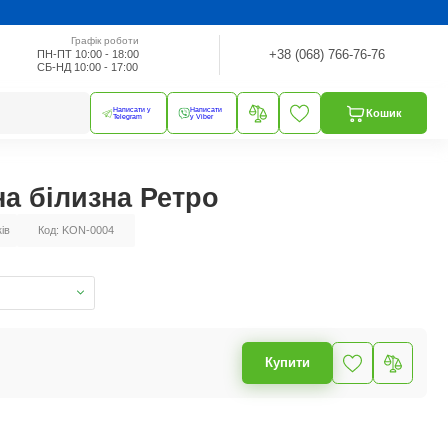
Графік роботи
+38 (068) 766-76-76
ПН-ПТ 10:00 - 18:00
СБ-НД 10:00 - 17:00
Написати у
Написати
Кошик
Telegram
у Viber
на білизна Ретро
ків
Код: KON-0004
Купити