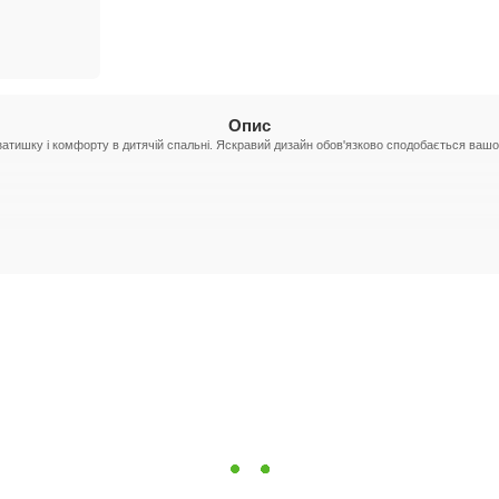
Опис
 затишку і комфорту в дитячій спальні. Яскравий дизайн обов'язково сподобається вашо
й дитині максимальний комфорт і затишок під час сну. Приємний дизайн, натуральні мате