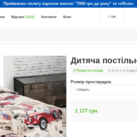
Приймаємо оплату карткою виплат "7000 грн до року" та «єЯсла»
ата
Відгуки
(1131)
Контакти
Блог
RU
UK
Дитяча постіль
Товар на складі
0
відгу
Розмір простирадла
- Оберіть -
1 177 грн.