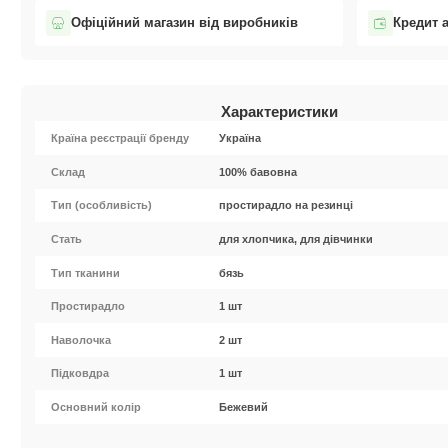
Офіційний магазин від виробників
Кредит 
Характеристики
Країна реєстрації бренду
Україна
Cклад
100% бавовна
Тип (особливість)
простирадло на резинці
Стать
для хлопчика, для дівчинки
Тип тканини
бязь
Простирадло
1 шт
Наволочка
2 шт
Підковдра
1 шт
Основний колір
Бежевий