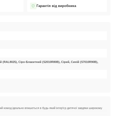
Гарантія від виробника
 (RAL8025), Сіро-Блакитний (S2010R80B), Сірий, Синій (S7010R90B),
огий комод ідеально впишеться в будь-який інтер'єр дитячої завдяки широкому