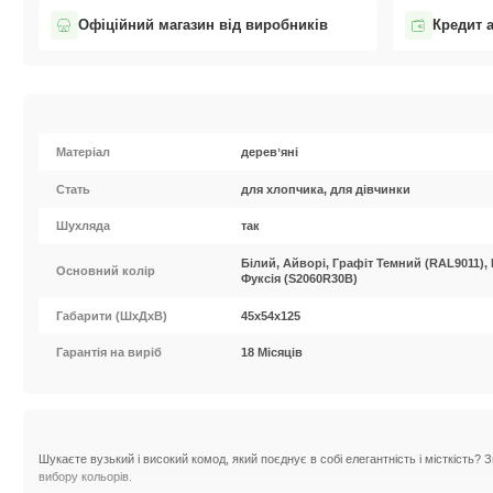
Офіційний магазин від виробників
Кредит 
Матеріал
деревʼяні
Стать
для хлопчика, для дівчинки
Шухляда
так
Білий, Айворі, Графіт Темний (RAL9011),
Основний колір
Фуксія (S2060R30B)
Габарити (ШxДхВ)
45х54х125
Гарантія на виріб
18 Місяців
Шукаєте вузький і високий комод, який поєднує в собі елегантність і місткість?
вибору кольорів.