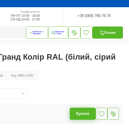
Графік роботи
+38 (068) 766-76-76
ПН-ПТ 10:00 - 18:00
СБ-НД 10:00 - 17:00
Написати у
Написати
Кошик
Telegram
у Viber
ранд Колір RAL (білий, сірий
ків
Код: MBG-0105
Купити