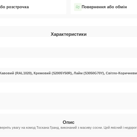
або розстрочка
Повернення або обмін
Характеристики
 Кавовий (RAL1020), Кремовий (S2005Y50R), Лайм (S3050G70Y), Світло-Коричневий
Опис
 Зверніть увагу на комод Тоскана Гранд, виконаний з масиву сосни. Цей якісний і недор