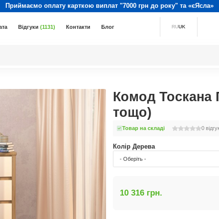
Приймаємо оплату карткою виплат "7000 грн до року" та «єЯсла»
ата
Відгуки
(1131)
Контакти
Блог
RU
UK
Комод Тоскана Г
тощо)
Товар на складі
0
відгу
Колір Дерева
- Оберіть -
10 316 грн.