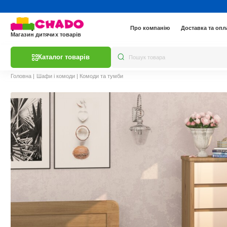
Про компанію
Доставка та опл
Магазин дитячих товарів
Каталог товарів
Головна
|
Шафи і комоди
|
Комоди та тумби