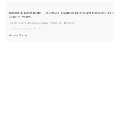
Дерев'яний Комод Бостон - це стильне і практичне рішення для зберігання, яке га
Зверніть увагу:
Товари цього виробника відвантажуються тільки в:
Дніпропетровській області
Полтавській області
Читати більше
Запорізькій області
Кіровоградській області
Миколаївській області
Особливості характеристик
Матеріал (масив бука):
Екологічно чистий матеріал з чудовими експлуатаційн
Покриття:
Високоякісний лак або емаль, які захищають поверхню від зносу і пі
Механізм висування:
Підшипникові напрямні, забезпечують плавне, тихе і легк
Комод Бостон - поєднує в собі красу натурального дерева і функціональність, р