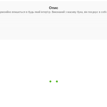
Опис
рмонійно впишеться в будь-який інтер'єр. Виконаний з масиву бука, він поєднує в собі на
ими характеристиками.
дкреслюють текстуру деревини.
е відкриття шухляд.
облячи його незамінним елементом будь-якого інтер'єру.