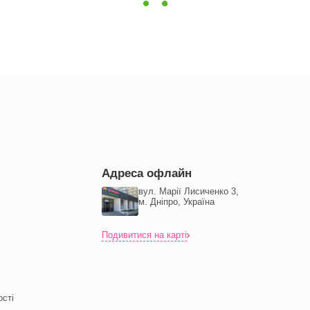
Адреса офлайн
вул. Марії Лисиченко 3,
м. Дніпро, Україна
Подивитися на карті
ості