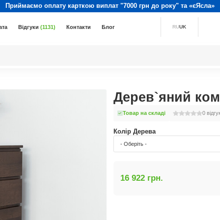
Приймаємо оплату карткою виплат "7000 грн до року" та «єЯсла»
ата
Відгуки
(1131)
Контакти
Блог
RU
UK
Дерев`яний ком
Товар на складі
0
відгу
Колір Дерева
- Оберіть -
16 922 грн.