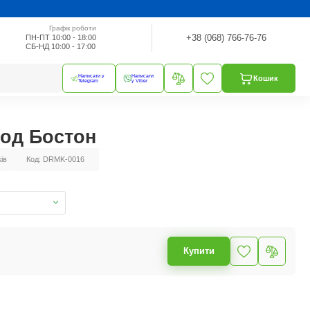
Графік роботи
+38 (068) 766-76-76
ПН-ПТ 10:00 - 18:00
СБ-НД 10:00 - 17:00
Написати у
Написати
Кошик
Telegram
у Viber
од Бостон
ків
Код: DRMK-0016
Купити