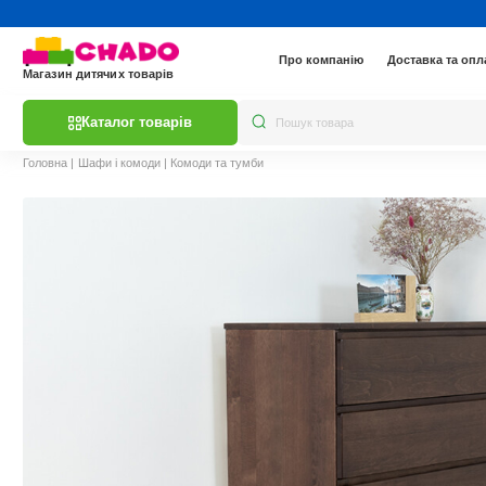
Про компанію
Доставка та опл
Магазин дитячих товарів
Каталог товарів
Головна
|
Шафи і комоди
|
Комоди та тумби