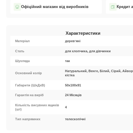
Офіційний магазин від виробників
Кредит 
Характеристики
Матеріал
деревʼяні
Стать
для хлопчика, для дівчинки
Шухляда
так
Натуральний, Венге, Білий, Сірий, Айвор
Основний колір
кістка
Габарити (ШxДхВ)
50х100х91
Гарантія на виріб
24 Місяців
Кількість висувних ящиків
4
(шт)
Тип напрямних
телескопічні