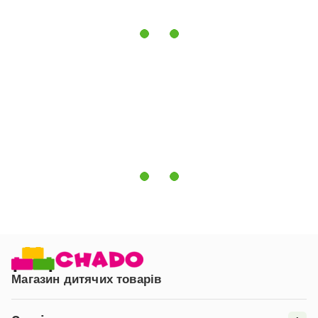
стіни. Система VSS дозволяє запобігти перекиданню
шафи на дитину, що робить безпечніше використання
шафи.
* Колір виробу на фотографії може відрізнятися від
кольору фактичного товару, що пов'язане з
спотворенням кольору Вашим монітором,
налаштуваннями фотоапаратури та іншими
факторами.
**Компанія «Верес» залишає за собою право
змінювати зовнішній вигляд моделі без зміни
функціональності виробу.
Магазин дитячих товарів