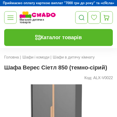
Приймаємо оплату карткою виплат "7000 грн до року" та «єЯсла»
Магазин дитячих
товарів
Каталог товарів
Головна
|
Шафи і комоди
|
Шафи в дитячу кімнату
Шафа Верес Сіетл 850 (темно-сірий)
Код: ALX-V0022