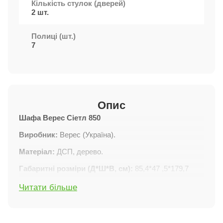
Кількість стулок (дверей)
2 шт.
Полиці (шт.)
7
Опис
Шафа Верес Сіетл 850
Виробник:
Верес (Україна).
Матеріал:
ДСП, дерево.
Габаритні розміри (Д*Ш*В, см):
85,4*47 ,5*179,7
(±0,3).
Читати більше
Розміри упаковки (Д*Ш*В, см):
22*52*176 (±1).
Вага (нетто/брутто, кг):
72,9 / 77,0 (±3).