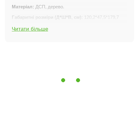
Матеріал:
ДСП, дерево.
Габаритні розміри (Д*Ш*В, см):
120,2*47,5*179,7
(±0,3).
Читати більше
Розміри упаковки (Д*Ш*В, см):
26*55*175 (±1).
Вага (нетто/брутто , кг):
94,5 / 96,1 (±3).
Постачається:
у розібраному вигляді.
Гарантія:
18 місяців.
Характеристики:
- 3 двері;
- 3 висувні ящики (заховані за центральними
дверима);
- 9 поличок;
- 2 штанги;
- телескопічні напрямні з повним висуванням та