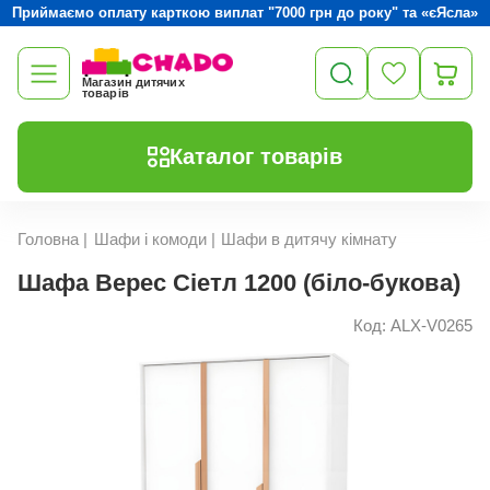
Приймаємо оплату карткою виплат "7000 грн до року" та «єЯсла»
Магазин дитячих
товарів
Каталог товарів
Головна
|
Шафи і комоди
|
Шафи в дитячу кімнату
Шафа Верес Сіетл 1200 (біло-букова)
Код: ALX-V0265