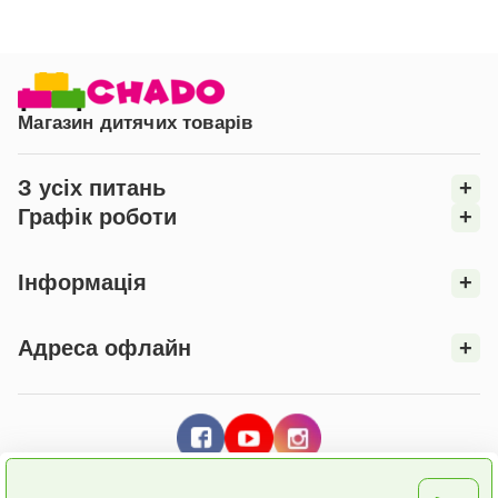
для фіксації до стіни. Система VSS дозволяє
запобігти перекиданню шафи на дитину, що робить
безпечніше використання шафи.
* Колір виробу на фотографії може відрізнятися від
Магазин дитячих товарів
кольору фактичного товару, що пов'язане зі
спотворенням кольору Вашим монітором,
налаштуваннями фотоапаратури та іншими
З усіх питань
+
факторами.
Графік роботи
+
**Компанія «Верес» залишає за собою право
змінювати зовнішній вигляд моделі без зміни
Інформація
+
функціональності виробу.
Адреса офлайн
+