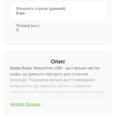
Кількість стулок (дверей)
5 шт.
Полиці (шт.)
7
Опис
Шафа Верес Манхеттен 1200 - це стильна і містка
шафа, що ідеально підходить для сучасних
інтер'єрів. Поєднання високої якості матеріалів і
продуманого функціоналу робить її відмінним
вибором для зберігання одягу та інших речей у будь-
якій кімнаті.
Читати більше
Особливості характеристик
П'ять дверей:
Шафа оснащена п'ятьма дверцятами,