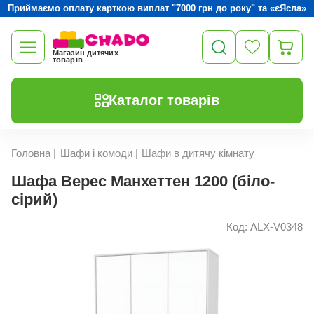
Приймаємо оплату карткою виплат "7000 грн до року" та «єЯсла»
Магазин дитячих
товарів
Каталог товарів
Головна
|
Шафи і комоди
|
Шафи в дитячу кімнату
Шафа Верес Манхеттен 1200 (біло-
сірий)
Код: ALX-V0348