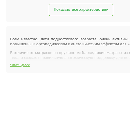
Показать все характеристики
Всем известно, дети подросткового возраста, очень активн
повышенным ортопедическим и анатомическим эффектом для к
В отличие от матрасов на пружинном блоке, такие матрасы из
тела, и создают правильную анатомическую поддержку для позв
этом стоимость матрасов Flitex Kids
сравнительно низкая. Это до
Читать далее
Все компоненты матраса обладают своим индивидуальными кач
долгие и продолжительные нагрузки, при этом не «сбивается»,
(высыхает), что особо важно для детского матраса. Натурал
заболеваний. Латекс, благодаря своей структуре, свободно пов
жесткость для правильного формирования и развития позвоноч
Характеристики:
экологически чистый и безопасный;
обеспечивает необходимую жесткость для правильного формирования и разви
гипоаллергеный (не вызывает аллергию);
снимает мышечное напряжение, обладает ярко выраженным ортопедически
хорошо вентилируется, не удерживает запахи;