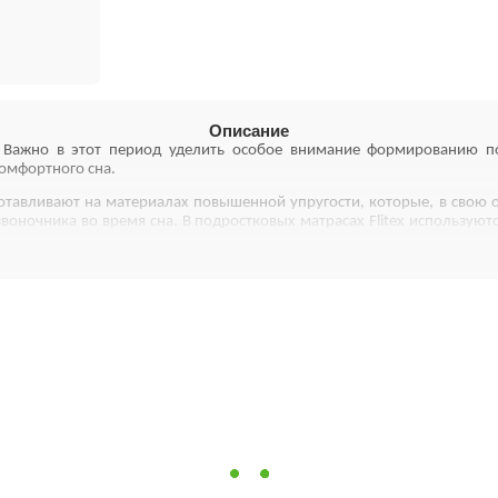
Описание
ы. Важно в этот период уделить особое внимание формированию 
омфортного сна.
готавливают на материалах повышенной упругости, которые, в свою 
оночника во время сна. В подростковых матрасах Flitex используют
стигается благодаря более простой и доступной верхней системе ком
ествами, благодаря которым достигается максимальные ортопедиче
 экологически чистый, нетоксичный и гипоаллергенный материал. Ле
ьный лен – природный антисептик, который, по мнению медиков, с
торяет все контуры тела, способен быстро восстанавливаться в первон
ника ребенка.
тия детского позвоночника (за счет кокосового волокна);
м эффектом;