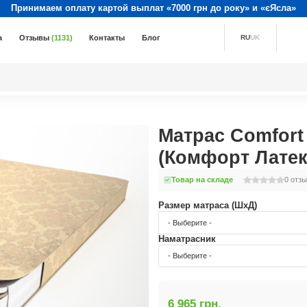
Принимаем оплату картой выплат «7000 грн до року» и «єЯсла»
а
Отзывы
(1131)
Контакты
Блог
RU
UK
Матрас Comfor
(Комфорт Латек
Товар на складе
0
отзы
Размер матраса (ШхД)
- Выберите -
Наматрасник
- Выберите -
6 965 грн.