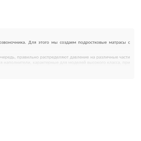
позвоночника. Для этого мы создаем подростковые матрасы с
очередь, правильно распределяют давление на различные части
ся наполнители, характерные для моделей высокого класса, при
фортности.
ские свойства изделия. Пенополиуретан способен выдерживать
н прекрасно впитывает влагу, а потом так же быстро отдает ее
пособствует существенному сокращению простудных и вирусных
ачальную форму. Кокос, как известно, обеспечивает необходимую