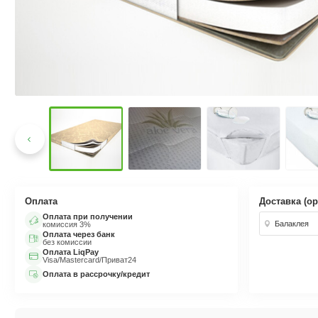
Оплата
Доставка (о
Оплата при получении
Балаклея
комиссия 3%
Оплата через банк
без комиссии
Оплата LiqPay
Visa/Mastercard/Приват24
Оплата в рассрочку/кредит