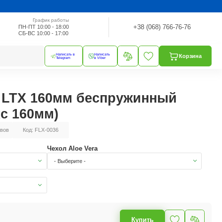
График работы
+38 (068) 766-76-76
ПН-ПТ 10:00 - 18:00
СБ-ВС 10:00 - 17:00
Написать в
Написать
Корзина
Telegram
в Viber
t LTX 160мм беспружинный
с 160мм)
вов
Код: FLX-0036
Чехол Aloe Vera
- Выберите -
Купить