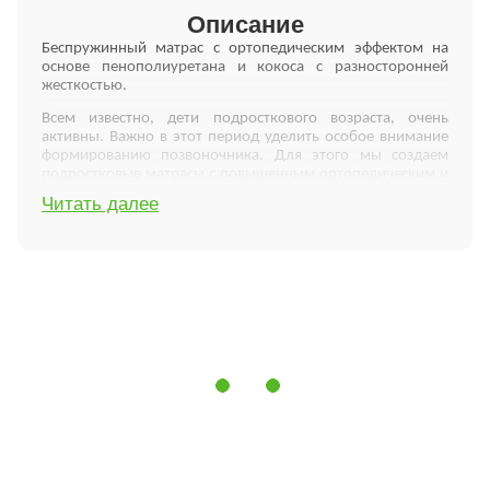
Описание
Беспружинный матрас с ортопедическим эффектом на
основе пенополиуретана и кокоса с разносторонней
жесткостью.
Всем известно, дети подросткового возраста, очень
активны. Важно в этот период уделить особое внимание
формированию позвоночника. Для этого мы создаем
подростковые матрасы с повышенным ортопедическим и
анатомическим эффектом для комфортного сна.
Читать далее
В отличие от матрасов на пружинном блоке, такие
матрасы изготавливают на материалах повышенной
упругости, которые, в свою очередь, правильно
распределяют давление на различные части тела, и
создают правильную анатомическую поддержку для
позвоночника во время сна. В подростковых
матрасах Flitex используются наполнители, характерные
для моделей высокого класса, при этом стоимость
матрасов Flitex Kids
Comfort сравнительно низкая. Это
достигается благодаря более простой и доступной
верхней системе комфортности.
Все компоненты матраса обладают своим
индивидуальными качествами, благодаря которым
достигается максимальные ортопедические свойства