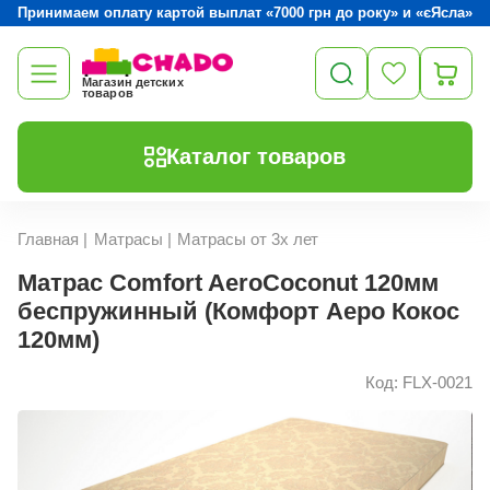
Принимаем оплату картой выплат «7000 грн до року» и «єЯсла»
Магазин детских
товаров
Каталог товаров
Главная
|
Матрасы
|
Матрасы от 3х лет
Матрас Comfort AeroCoconut 120мм
беспружинный (Комфорт Аеро Кокос
120мм)
Код: FLX-0021