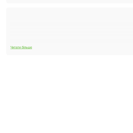
Читати більше
Стільниця завтовшки 26 мм, що говорить про її високу міцність. /801_600_1/stoleshn
Зміна висоти легко здійснюється за допомогою обертання ручки
.