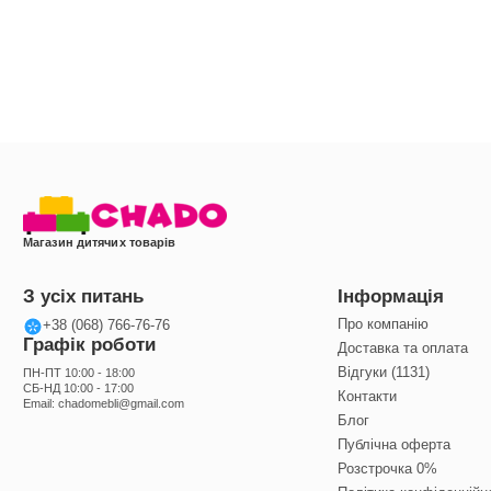
Велика надбудова обладнана ящиками та нішами забезпечить зручність зберіган
Магазин дитячих товарів
Висувна скринька
— для зберігання канцелярії, зошитів і просто зручність для д
З усіх питань
Інформація
Про компанію
+38 (068) 766-76-76
Графік роботи
Доставка та оплата
Відгуки (1131)
ПН-ПТ 10:00 - 18:00
СБ-НД 10:00 - 17:00
Контакти
Email:
chadomebli@gmail.com
Блог
Публічна оферта
Розстрочка 0%
Бар'єр
утримує книги/ зошити від падіння при нахилі стільниці.