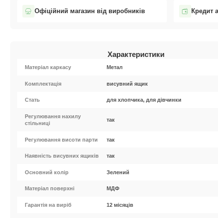
Офіційний магазин від виробників
Кредит 
Характеристики
Матеріал каркасу
Метал
Комплектація
висувний ящик
Стать
для хлопчика, для дівчинки
Регулювання нахилу
так
стільниці
Регулювання висоти парти
так
Наявність висувних ящиків
так
Основний колір
Зелений
Матеріал поверхні
МДФ
Гарантія на виріб
12 місяців