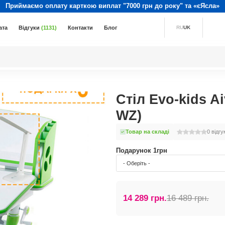
Приймаємо оплату карткою виплат "7000 грн до року" та «єЯсла»
ата
Відгуки
(1131)
Контакти
Блог
RU
UK
Стіл Evo-kids A
WZ)
Товар на складі
0
відгу
Подарунок 1грн
- Оберіть -
14 289 грн.
16 489 грн.