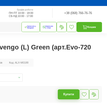
Графік роботи
+38 (068) 766-76-76
ПН-ПТ 10:00 - 18:00
СБ-НД 10:00 - 17:00
Написати у
Написати
Кошик
Telegram
у Viber
ivengo (L) Green (арт.Evo-720
ків
Код: ALX-M0188
Купити