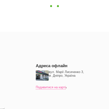
ня речей дитини.
итини.
Адреса офлайн
вул. Марії Лисиченко 3,
м. Дніпро, Україна
Подивитися на карті