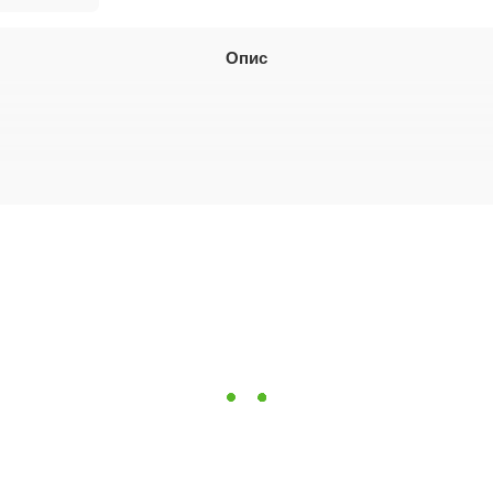
Опис
itsa_.jpg" src="https://mealux.ua/upload/resize_cache/iblock/9c4/531_530_1/stoleshnitsa_.