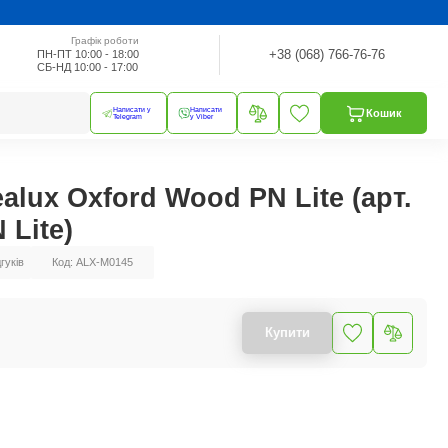
Графік роботи
+38 (068) 766-76-76
ПН-ПТ 10:00 - 18:00
СБ-НД 10:00 - 17:00
Написати у
Написати
Кошик
Telegram
у Viber
alux Oxford Wood PN Lite (арт.
 Lite)
дгуків
Код: ALX-M0145
Купити