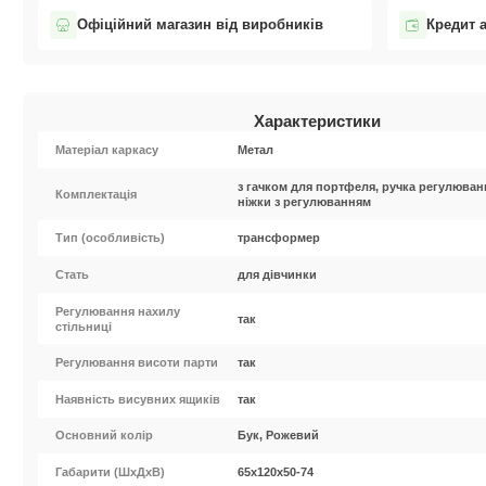
Офіційний магазин від виробників
Кредит 
Характеристики
Матеріал каркасу
Метал
з гачком для портфеля, ручка регулюван
Комплектація
ніжки з регулюванням
Тип (особливість)
трансформер
Стать
для дівчинки
Регулювання нахилу
так
стільниці
Регулювання висоти парти
так
Наявність висувних ящиків
так
Основний колір
Бук, Рожевий
Габарити (ШxДхВ)
65х120х50-74