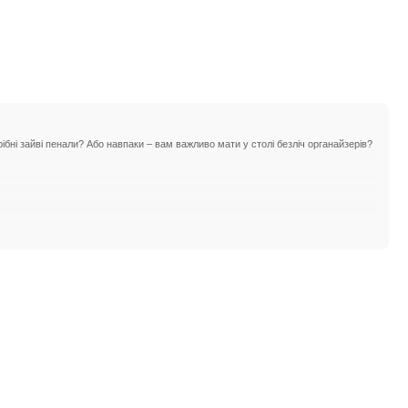
бні зайві пенали? Або навпаки – вам важливо мати у столі безліч органайзерів?
ористування столом на багато років. Натуральні матеріали завжди радують і