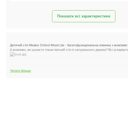
Показати всі характеристики
Дитячий стіл Mealux Oxford Wood Lite - багатофункціональна новинка з можливіс
А можливо, ви шукаєте тільки якісний стіл із натурального дерева? Всі ці варіан
div=" Стільниця столу Mealux Oxford Wood виготовлена за високотехнологічн
Читати більше
природні у сучасному дизайні.