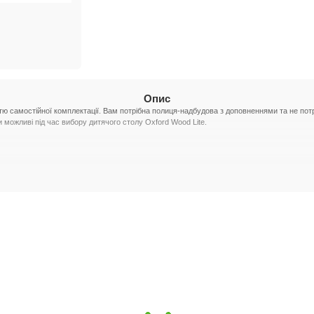
Опис
тю самостійної комплектації. Вам потрібна полиця-надбудова з доповненнями та не потрі
ти можливі під час вибору дитячого столу Oxford Wood Lite.
им процесом з каучукового дерева з безпечними закругленнями кутів для комфортного к