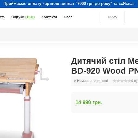
Приймаємо оплату карткою виплат "7000 грн до року" та «єЯсла»
ата
Відгуки
(1131)
Контакти
Блог
RU
UK
Дитячий стіл Me
BD-920 Wood PN
Немає в наявності
0
ві
14 990 грн.