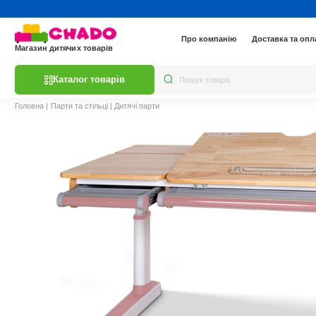
Про компанію
Доставка та опл
Магазин дитячих товарів
Каталог товарів
Головна
|
Парти та стільці
|
Дитячі парти