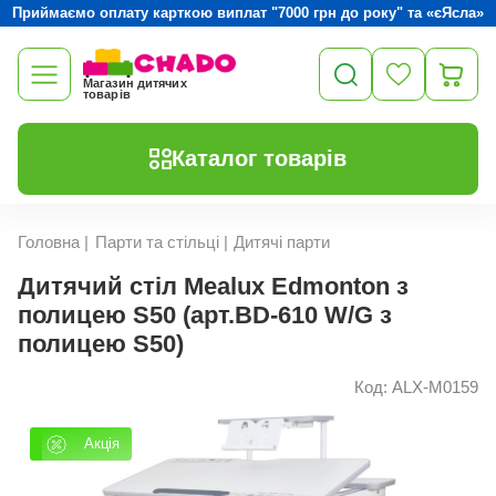
Приймаємо оплату карткою виплат "7000 грн до року" та «єЯсла»
Магазин дитячих
товарів
Каталог товарів
Головна
|
Парти та стільці
|
Дитячі парти
Дитячий стіл Mealux Edmonton з
полицею S50 (арт.BD-610 W/G з
полицею S50)
Код: ALX-M0159
Акція