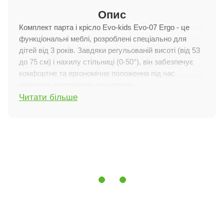
Опис
Комплект парта і крісло Evo-kids Evo-07 Ergo - це
функціональні меблі, розроблені спеціально для
дітей від 3 років. Завдяки регульованій висоті (від 53
до 75 см) і нахилу стільниці (0-50°), він забезпечує
комфортне та ергономічне положення під час
навчання, малювання та читання.
Читати більше
Особливості характеристик
Ергономічний дизайн:
дає змогу адаптувати стіл
під зріст дитини.
Регулювання висоти та нахилу:
забезпечує
правильну посадку та зменшує навантаження на
спину.
Міцний металевий каркас:
гарантує довговічність і
стійкість.
Зручний пенал:
для зберігання канцтоварів і