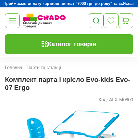
Приймаємо оплату карткою виплат "7000 грн до року" та «єЯсла»
Магазин дитячих
товарів
Каталог товарів
Головна
|
Парти та стільці
Комплект парта і крісло Evo-kids Evo-
07 Ergo
Код: ALX-M0900