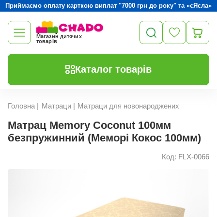
Приймаємо оплату карткою виплат "7000 грн до року" та «єЯсла»
Магазин дитячих
товарів
Каталог товарів
Головна
|
Матраци
|
Матраци для новонароджених
Матрац Memory Coconut 100мм
безпружинний (Меморі Кокос 100мм)
Код: FLX-0066