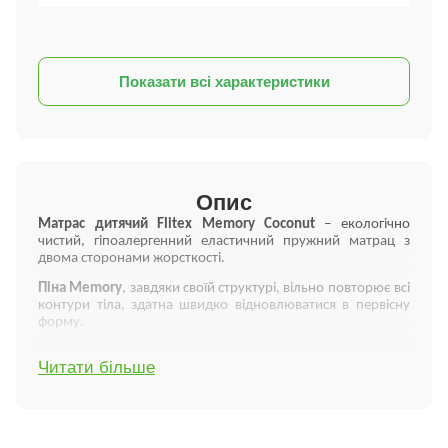
Показати всі характеристики
Опис
Матрас дитячий Flitex Memory Coconut
– екологічно
чистий, гіпоалергенний еластичний пружний матрац з
двома сторонами жорсткості.
Піна
Memory
, завдяки своїй структурі, вільно повторює всі
контури тіла, здатна швидко відновлюватися в первісну
форму.
Кокосова койра
– натуральний матеріал, що отримується
Читати більше
з волокон кокосового горіха. Здавна відома високими
вологозахисними, антибактеріальними та
бактерицидними властивостями. Кокосова койра не
викликає алергію, не піддається деформації, добре
вентилюється та зберігає свою еластичність та високу