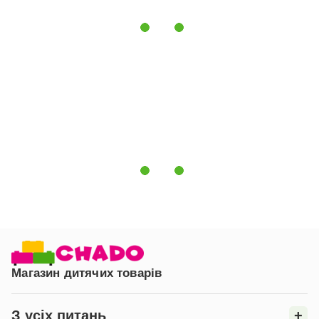
різні частини тіла під час сну, створюючи при цьому
максимальну підтримку для хребта дитини. Одна сторона
матраца стає жорсткою і використовується до року, а інша
– м'якою після року. Матрац чудово вентилюється,
швидко сохне і не вбирає запахів. Створює середовище,
несприятливе для розповсюдження пилового кліща,
грибка та бактерій. 115%;font-size:15px;font-
family:"Calibri","sans-serif";text-align:justify;'>Тканина
чохла трикотажна - м'яка на дотик і міцна. Чохол на
блискавці, що уможливлює окреме прання, сушіння і при
необхідності заміну.
Наповнення:
матеріал Memory, Кокос, Лляне волокно,
Голкопробивне волокно
Чохол:
трикотаж, на блискавці
Жорсткість:
Len- Coconut – висока жорсткість, Memory –
середньо-жорсткий
Гарантія:
36 місяців
Країна-виробник:
Україна
Магазин дитячих товарів
З усіх питань
+