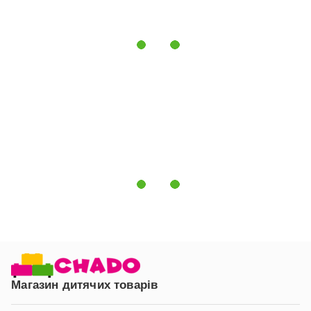
при навантаженні;
запобігає виникненню т.зв. «парникового ефекту».
Матраци
Flitex
мають ортопедичний ефект, не
злежуються. Наповнювач правильно розподіляє тиск на
різні частини тіла під час сну, створюючи при цьому
максимальну підтримку для хребта дитини. Одна сторона
матраца стає жорсткою і використовується до року, а інша
– м'якою після року. Матрац чудово вентилюється,
швидко сохне і не вбирає запахів. Створює середовище,
несприятливе для розповсюдження пилового кліща,
грибка та бактерій. 115%;font-size:15px;font-
family:"Calibri","sans-serif";text-align:justify;'>Тканина
чохла трикотажна - м'яка на дотик і міцна. Чохол на
блискавці, що уможливлює окреме прання, сушіння і при
необхідності заміну.
Наповнення:
Льняне волокно, Hollcon, Кокос,
Голкопробивне волокно
Чохол:
трикотаж, на блискавці
Жорсткість:
Coconut – жорсткий , Len – середньо-жорсткий
Магазин дитячих товарів
Гарантія:
36 місяців
Країна-виробник:
Україна