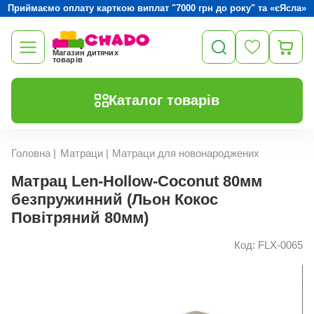
Приймаємо оплату карткою виплат "7000 грн до року" та «єЯсла»
Магазин дитячих
товарів
Каталог товарів
Головна
|
Матраци
|
Матраци для новонароджених
Матрац Len-Hollow-Coconut 80мм
безпружинний (Льон Кокос
Повітряний 80мм)
Код: FLX-0065