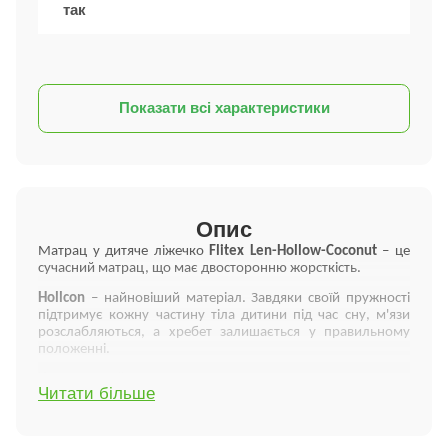
так
Показати всі характеристики
Опис
Матрац у дитяче ліжечко
Flitex
Len
-
Hollow
-
Coconut
– це
сучасний матрац, що має двосторонню жорсткість.
Hollcon
– найновіший матеріал. Завдяки своїй пружності
підтримує кожну частину тіла дитини під час сну, м'язи
розслабляються, а хребет залишається у правильному
положенні.
Кокосова койра
– натуральний матеріал, що отримується
Читати більше
з волокон кокосового горіха. Здавна відома високими
вологозахисними, антибактеріальними та
бактерицидними властивостями. Кокосова койра не
викликає алергію, не піддається деформації, добре