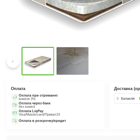
Оплата
Доставка (ор
Оплата при отриманні
Балаклія
комісія 3%
Оплата через банк
без комісії
Оплата LiqPay
Visa/Mastercard/Приват24
Оплата в розсрочку/кредит