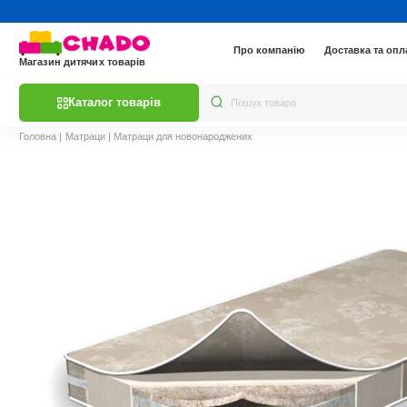
Про компанію
Доставка та опл
Магазин дитячих товарів
Каталог товарів
Головна
|
Матраци
|
Матраци для новонароджених