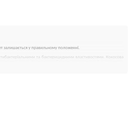
ебет залишається у правильному положенні.
антибактеріальними та бактерицидними властивостями. Кокосова
ом довгих років. Важлива особливість: кокосова койра скріплена
ластивості льону, сприяє швидкому загоєнню мікротравм, надає
яцію в ліжечку, чудово регулює мікроклімат під час сну.