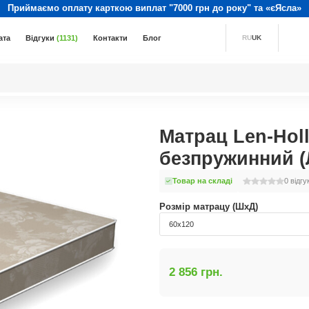
Приймаємо оплату карткою виплат "7000 грн до року" та «єЯсла»
ата
Відгуки
(1131)
Контакти
Блог
RU
UK
Матрац Len-Hol
безпружинний (
Товар на складі
0
відгу
Розмір матрацу (ШхД)
60x120
2 856 грн.