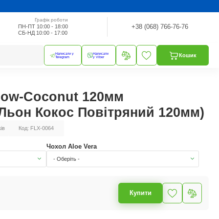
Графік роботи
+38 (068) 766-76-76
ПН-ПТ 10:00 - 18:00
СБ-НД 10:00 - 17:00
Написати у
Написати
Кошик
Telegram
у Viber
low-Coconut 120мм
Льон Кокос Повітряний 120мм)
ків
Код: FLX-0064
Чохол Aloe Vera
- Оберіть -
Купити