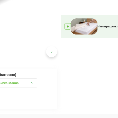
Наматрацник
ієнтовно)
Безкоштовно