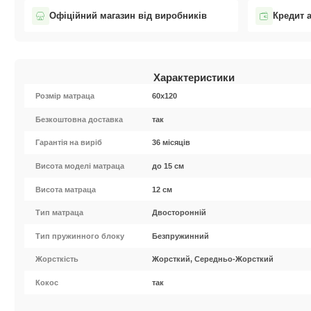
Офіційний магазин від виробників
Кредит 
Характеристики
Розмір матраца
60х120
Безкоштовна доставка
так
Гарантія на виріб
36 місяців
Висота моделі матраца
до 15 см
Висота матраца
12 см
Тип матраца
Двосторонній
Тип пружинного блоку
Безпружинний
Жорсткість
Жорсткий, Середньо-Жорсткий
Кокос
так