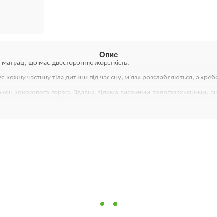
Опис
й матрац, що має двосторонню жорсткість.
є кожну частину тіла дитини під час сну, м'язи розслабляються, а хр
окон кокосового горіха. Здавна відома високими вологозахисними, 
нтилюється та зберігає свою еластичність та високу жорсткість протяг
ні, антисептичні та антибактеріальні властивості. Бактерицидні в
рілостей та подразнень. Лляне волокно підтримує природну терморегул
іто»;