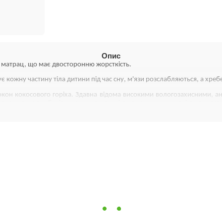
Опис
й матрац, що має двосторонню жорсткість.
є кожну частину тіла дитини під час сну, м'язи розслабляються, а хр
окон кокосового горіха. Здавна відома високими вологозахисними, 
нтилюється та зберігає свою еластичність та високу жорсткість протяг
ні, антисептичні та антибактеріальні властивості. Бактерицидні в
рілостей та подразнень. Лляне волокно підтримує природну терморегул
іто»;