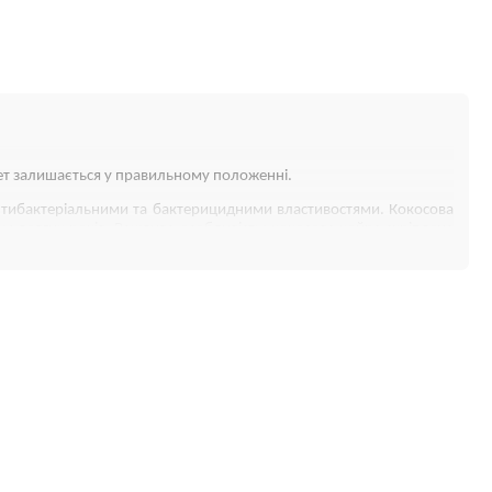
ебет залишається у правильному положенні.
антибактеріальними та бактерицидними властивостями. Кокосова
ом довгих років. Важлива особливість: кокосова койра скріплена
ластивості льону, сприяє швидкому загоєнню мікротравм, надає
яцію в ліжечку, чудово регулює мікроклімат під час сну.