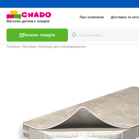
Про компанію
Доставка та опл
Магазин дитячих товарів
Каталог товарів
Головна
|
Матраци
|
Матраци для новонароджених