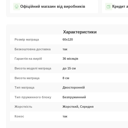
Офіційний магазин від виробників
Кредит 
Характеристики
Розмір матраца
60х120
Безкоштовна доставка
так
Гарантія на виріб
36 місяців
Висота моделі матраца
до 15 см
Висота матраца
8 см
Тип матраца
Двосторонній
Тип пружинного блоку
Безпружинний
Жорсткість
Жорсткий, Середня
Кокос
так