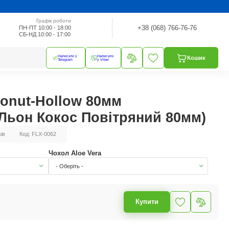
Графік роботи
+38 (068) 766-76-76
ПН-ПТ 10:00 - 18:00
СБ-НД 10:00 - 17:00
Написати у
Написати
Кошик
Telegram
у Viber
onut-Hollow 80мм
Льон Кокос Повітряний 80мм)
ків
Код: FLX-0062
Чохол Aloe Vera
- Оберіть -
Купити