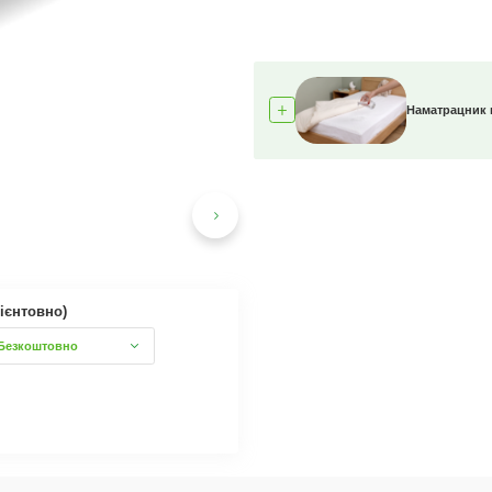
Наматрацник
ієнтовно)
Безкоштовно