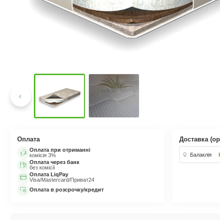
Оплата
Доставка (ор
Оплата при отриманні
Балаклія
комісія 3%
Оплата через банк
без комісії
Оплата LiqPay
Visa/Mastercard/Приват24
Оплата в розсрочку/кредит