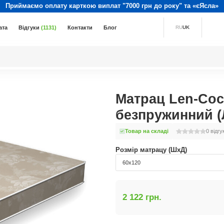
Приймаємо оплату карткою виплат "7000 грн до року" та «єЯсла»
ата
Відгуки
(1131)
Контакти
Блог
RU
UK
Матрац Len-Coc
безпружинний (
Товар на складі
0
відгу
Розмір матрацу (ШхД)
60x120
2 122 грн.