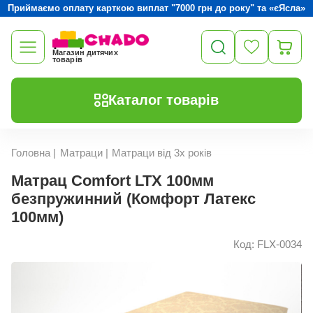
Приймаємо оплату карткою виплат "7000 грн до року" та «єЯсла»
Магазин дитячих
товарів
Каталог товарів
Головна
|
Матраци
|
Матраци від 3х років
Матрац Comfort LTX 100мм
безпружинний (Комфорт Латекс
100мм)
Код: FLX-0034