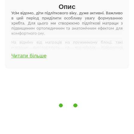
Опис
Усім відомо, діти підліткового віку, дуже активні. Важливо
в цей період приділити особливу увагу формуванню
хребта. Для цього ми створюємо підліткові матраци з
підвищеним ортопедичним та анатомічним ефектом для
комфортного сну.
На відміну від матраців на пружинному блоці, такі
матраци виготовляють на матеріалах підвищеної
пружності, які, у свою чергу, правильно розподіляють тиск
Читати більше
на різні частини тіла, створюють правильну анатомічну
підтримку для хребта під час сну. У підліткових матрацах
Flitex використовуються наповнювачі, характерні для
моделей високого класу, при цьому вартість матраців
Flitex Kids порівняно низька. Це досягається завдяки більш
простій та доступній верхній системі комфортності.
Характеристики:
екологічно чистий та безпечний;
забезпечує необхідну жорсткість для правильного
формування та розвитку дитячого хребта (за
рахунок кокосового волокна);
гіпоалергенний (не викликає алергію);