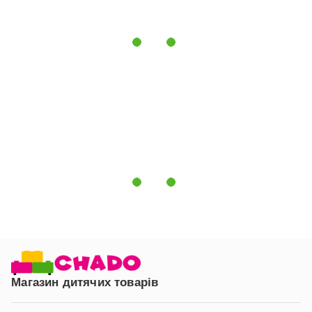
Вік:
Підходить для дітей від народження до 4
років.
Положення матраца:
Два рівні регулювання.
Вибираючи ліжечко для малюків Sofi (Софі), ви
створюєте найзручніші умови для сну і відпочинку
вашої дитини. Це ліжечко стане надійним помічником
для вашої родини, забезпечуючи затишок і безпеку
для вашого малюка.
Магазин дитячих товарів