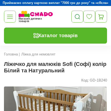
Приймаємо оплату карткою виплат "7000 грн до року" та «єЯсла»
Магазин дитячих
товарів
Каталог товарів
Головна
|
Ліжка для немовлят
Ліжечко для малюків Sofi (Софі) колір
Білий та Натуральний
Код: GD-1В240