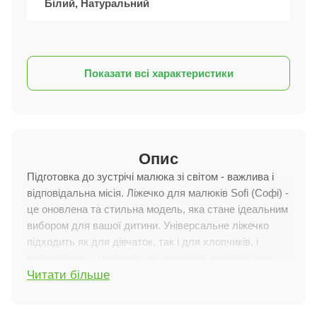
Білий, Натуральний
Показати всі характеристики
Опис
Підготовка до зустрічі малюка зі світом - важлива і
відповідальна місія. Ліжечко для малюків Sofi (Софі) -
це оновлена та стильна модель, яка стане ідеальним
вибором для вашої дитини. Універсальне ліжечко
підходить як для дівчаток, так і для хлопчиків, і
виготовлене з натуральної деревини карпатського
Читати більше
бука.
Особливості характеристик