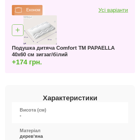
Усі варіанти
Економ
Подушка дитяча Comfort ТM PAPAELLA
40х60 см зигзаг/білий
+174 грн.
Характеристики
Висота (см)
-
Матеріал
деревʼяна