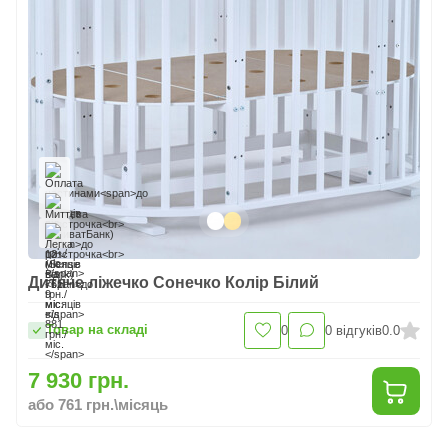
Дитяче ліжечко Сонечко Колір Білий
Товар на складі
0
0
відгуків
0.0
7 930 грн.
або 761 грн.\місяць