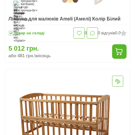
Ліжечко для малюків Ameli (Амелі) Колір Білий
Товар на складі
0
0
відгуків
0.0
5 012 грн.
або 481 грн.\місяць