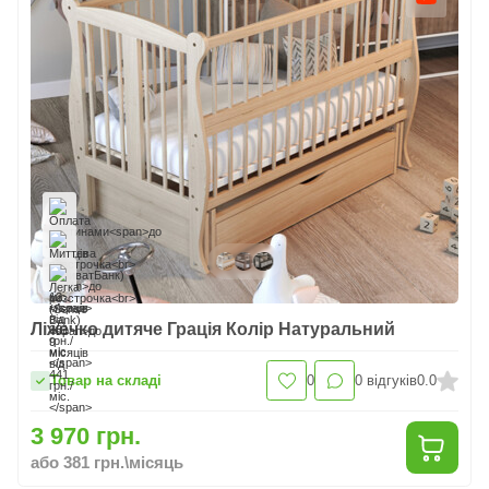
Ліжечко дитяче Грація Колір Натуральний
Товар на складі
0
0
відгуків
0.0
3 970 грн.
або 381 грн.\місяць