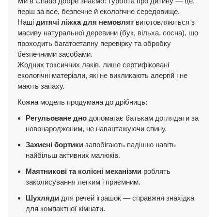
Ми в Chado добре знаємо: турбота про дитину — це,
перш за все, безпечне й екологічне середовище.
Наші
дитячі ліжка для немовлят
виготовляються з
масиву натуральної деревини (бук, вільха, сосна), що
проходить багатоетапну перевірку та обробку
безпечними засобами.
Жодних токсичних лаків, лише сертифіковані
екологічні матеріали, які не викликають алергій і не
мають запаху.
Кожна модель продумана до дрібниць:
Регульоване дно
допомагає батькам доглядати за
новонародженим, не навантажуючи спину.
Захисні бортики
запобігають падінню навіть
найбільш активних малюків.
Маятникові та колісні механізми
роблять
заколисування легким і приємним.
Шухляди
для речей іграшок — справжня знахідка
для компактної кімнати.