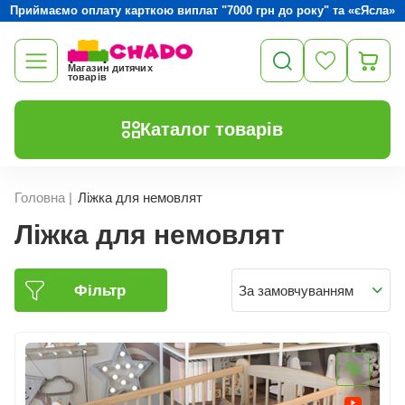
Приймаємо оплату карткою виплат "7000 грн до року" та «єЯсла»
Магазин дитячих
товарів
Каталог товарів
Головна
|
Ліжка для немовлят
Ліжка для немовлят
Фільтр
За замовчуванням