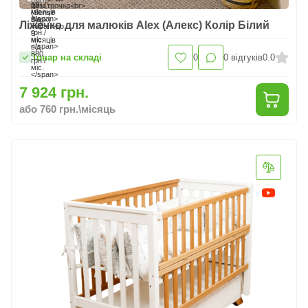
Ліжечко для малюків Alex (Алекс) Колір Білий
Товар на складі
0
0
відгуків
0.0
7 924 грн.
або 760 грн.\місяць