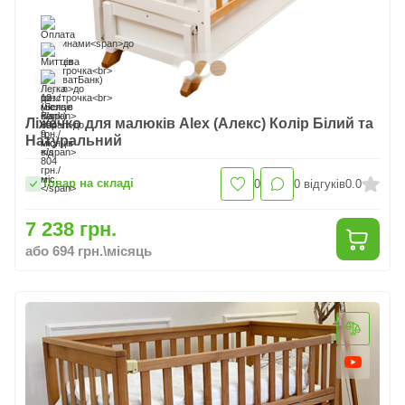
Ліжечко для малюків Alex (Алекс) Колір Білий та
Натуральний
Товар на складі
0
0
відгуків
0.0
7 238 грн.
або 694 грн.\місяць