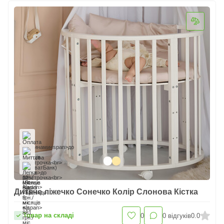
Дитяче ліжечко Сонечко Колір Слонова Кістка
Товар на складі
0
0
відгуків
0.0