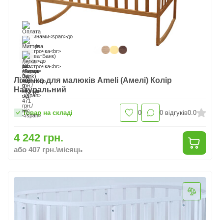
Ліжечко для малюків Ameli (Амелі) Колір
Натуральний
Товар на складі
0
0
відгуків
0.0
4 242 грн.
або 407 грн.\місяць