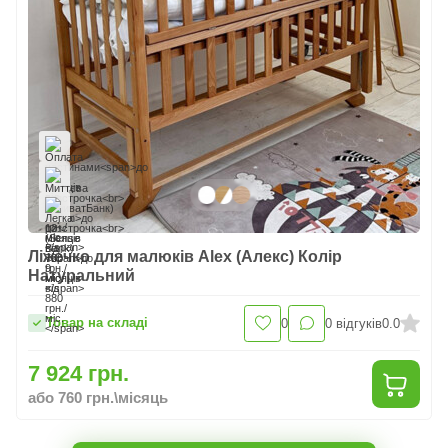
Ліжечко для малюків Alex (Алекс) Колір
Натуральний
Товар на складі
0
0
відгуків
0.0
7 924 грн.
або 760 грн.\місяць