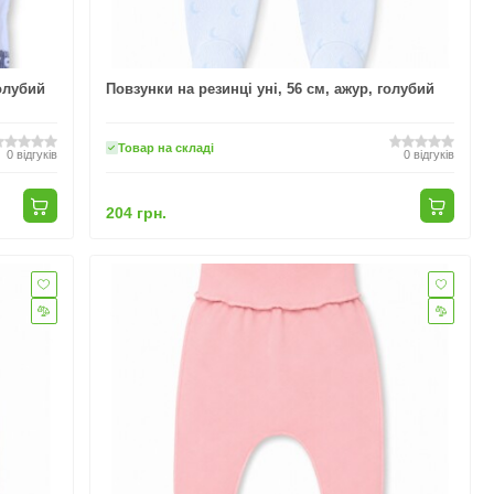
голубий
Повзунки на резинці уні, 56 см, ажур, голубий
Товар на складі
0
відгуків
0
відгуків
204 грн.