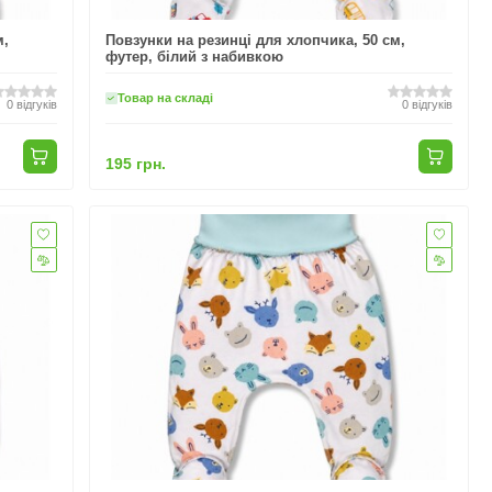
м,
Повзунки на резинці для хлопчика, 50 см,
футер, білий з набивкою
Товар на складі
0
відгуків
0
відгуків
195 грн.