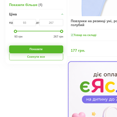
Показати більше
(4)
Ціна
Повзунки на резинці уні, ро
від
до
голубий
Товар на складі
93 грн
267 грн
Показати
177 грн.
Скинути все