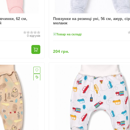
вчинки, 62 см,
Повзунки на резинці уні, 56 см, ажур, сі
й
меланж
Товар на складі
0
відгуків
204 грн.