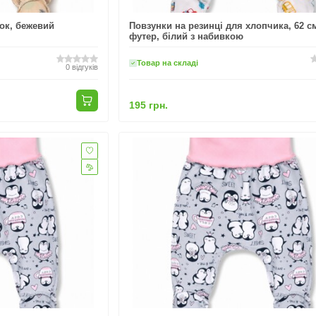
лок, бежевий
Повзунки на резинці для хлопчика, 62 с
футер, білий з набивкою
Товар на складі
0
відгуків
195 грн.