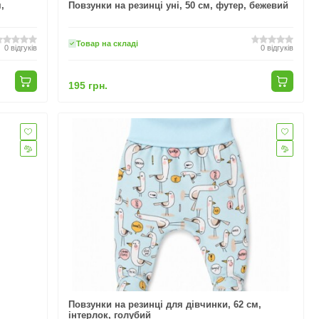
,
Повзунки на резинці уні, 50 см, футер, бежевий
Товар на складі
0
відгуків
0
відгуків
195 грн.
Повзунки на резинці для дівчинки, 62 см,
інтерлок, голубий