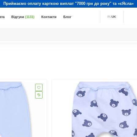
Приймаємо оплату карткою виплат "7000 грн до року" та «єЯсла»
ата
Відгуки
(1131)
Контакти
Блог
RU
UK