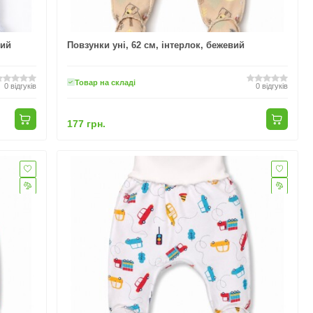
рий
Повзунки уні, 62 см, інтерлок, бежевий
Товар на складі
0
відгуків
0
відгуків
177 грн.