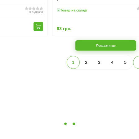
Товар на складі
0
відгуків
93 грн.
Показати ще
1
2
3
4
5