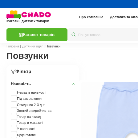
Про компанію
Доставка та опл
Магазин дитячих товарів
Каталог товарів
Головна
|
Дитячий одяг
|
Повзунки
Повзунки
Фільтр
Наявність
Немає в наявності
Під замовлення
Ожидание 2-3 дня
Знятий з виробництва
Товар на складі
Товар в магазині
У наявності
Буде готове