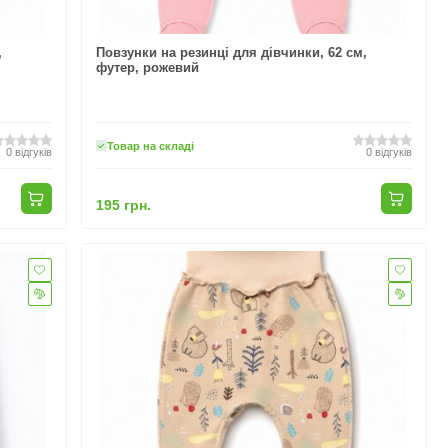
,
Повзунки на резинці для дівчинки, 62 см,
футер, рожевий
Товар на складі
0
відгуків
0
відгуків
195 грн.