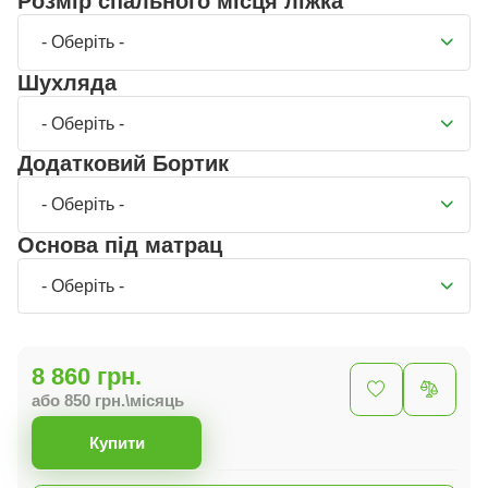
Розмір спального місця ліжка
- Оберіть -
Шухляда
- Оберіть -
Додатковий Бортик
- Оберіть -
Основа під матрац
- Оберіть -
8 860 грн.
або 850 грн.\місяць
Купити