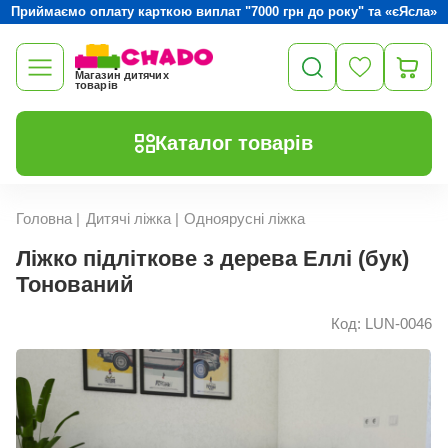
Приймаємо оплату карткою виплат "7000 грн до року" та «єЯсла»
Магазин дитячих
товарів
Каталог товарів
Головна
|
Дитячі ліжка
|
Одноярусні ліжка
Ліжко підліткове з дерева Еллі (бук)
Тонований
Код: LUN-0046