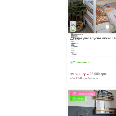
Дитяче двоярусне ліжко Вік
У наявності
19 200 грн.
22 080 грн.
або 1 842 грн.\місяць
-15% на матрац
Акція