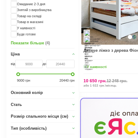
Ожидание 2-3 дня
Знятий з виробництва
Товар на складі
Товар в магазині
У наявності
Буде готове
Показати більше
(4)
Дитяче ліжко з дерева Фіо
Ціна
від
до
У наявності
10 650 грн.
9000 грн
20440 грн
12 248 грн.
або 1 022 грн.\місяць
Основний колір
Стать
Розмір спального місця (см)
Тип (особливість)