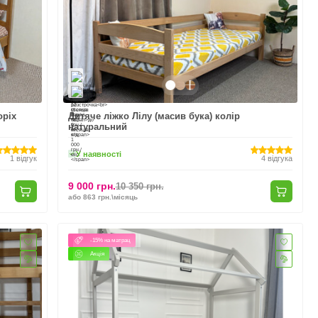
оріх
Дитяче ліжко Лілу (масив бука) колір
натуральний
У наявності
1
відгук
4
відгука
9 000 грн.
10 350 грн.
або 863 грн.\місяць
-15% на матрац
Акція