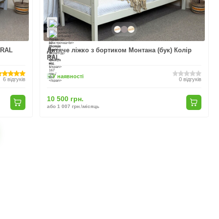
 RAL
Дитяче ліжко з бортиком Монтана (бук) Колір
RAL
У наявності
6
відгуків
0
відгуків
10 500 грн.
або 1 007 грн.\місяць