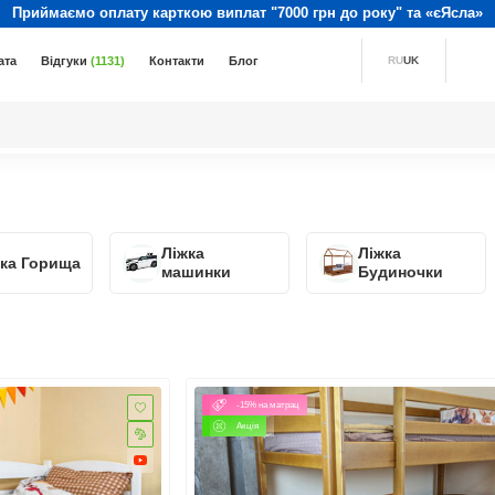
Приймаємо оплату карткою виплат "7000 грн до року" та «єЯсла»
ата
Відгуки
(1131)
Контакти
Блог
RU
UK
Ліжка
Ліжка
ка Горища
машинки
Будиночки
-15% на матрац
Акція