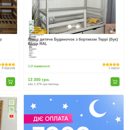
р
Ліжко дитяче Будиночок з бортиком Террі (бук)
Колір RAL
У наявності
8
відгуків
1
відгук
13 300 грн.
або 1 276 грн.\місяць