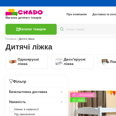
Про компанію
Доставка та опл
Магазин дитячих товарів
Каталог товарів
Головна
|
Дитячі ліжка
Дитячі ліжка
Одноярусні
Двох'ярусні
Ліж
ліжка
ліжка
Фільтр
Безкоштовна доставка
-15% на матрац
Акція
Наявність
Немає в наявності
Під замовлення