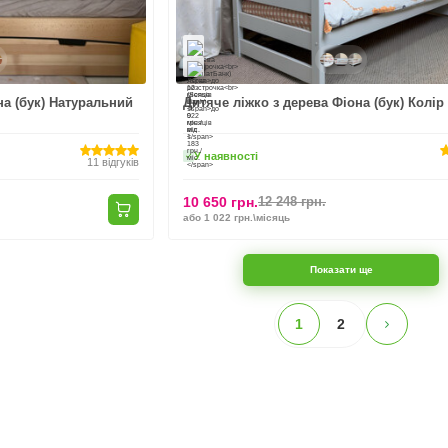
на (бук) Натуральний
Дитяче ліжко з дерева Фіона (бук) Колір
У наявності
11
відгуків
10 650 грн.
12 248 грн.
або 1 022 грн.\місяць
Показати ще
1
2