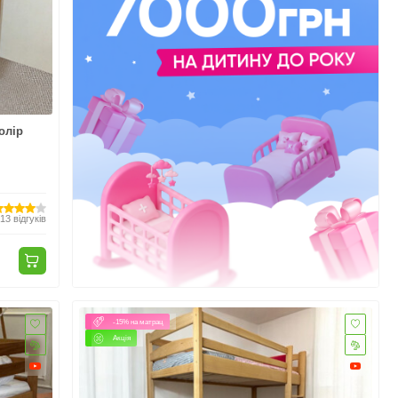
олір
13
відгуків
-15% на матрац
Акція