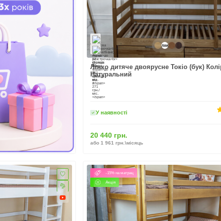
Ліжко дитяче двоярусне Токіо (бук) Колі
Натуральний
У наявності
20 440 грн.
або 1 961 грн.\місяць
-15% на матрац
Акція