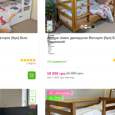
торія (бук) Біле
Дитяче ліжко двоярусне Вікторія (бук) К
Тонований
У наявності
1
відгук
19 200 грн.
22 080 грн.
або 1 842 грн.\місяць
-15% на матрац
Акція