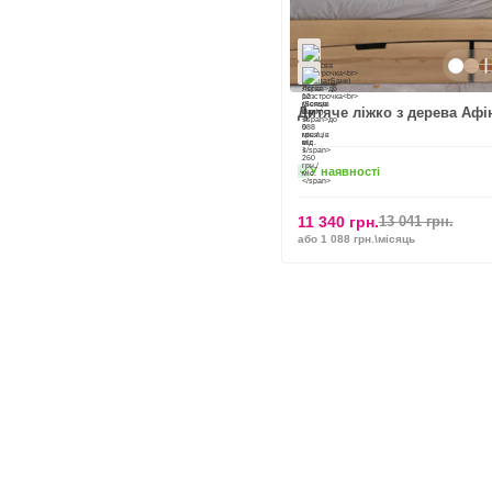
Дитяче ліжко з дерева Афі
У наявності
11 340 грн.
13 041 грн.
або 1 088 грн.\місяць