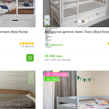
торія (бук) Колір
Двоярусне дитяче ліжко Токіо (бук) Кол
У наявності
16
відгуків
20 440 грн.
або 1 961 грн.\місяць
-15% на матрац
Акція