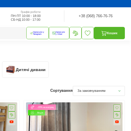
Графік роботи
+38 (068) 766-76-76
ПН-ПТ 10:00 - 18:00
СБ-НД 10:00 - 17:00
Написати у
Написати
Кошик
Telegram
у Viber
Дитячі дивани
Сортування
За замовчуванням
-15% на матрац
Акція