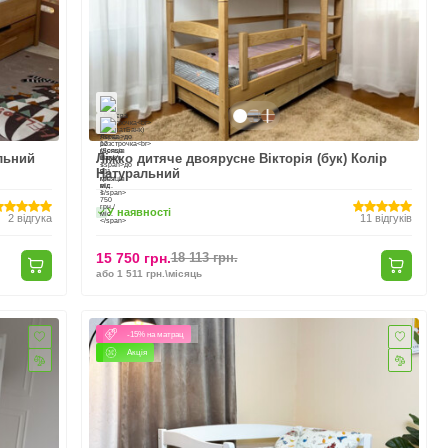
альний
Ліжко дитяче двоярусне Вікторія (бук) Колір
Натуральний
У наявності
2
відгука
11
відгуків
15 750 грн.
18 113 грн.
або 1 511 грн.\місяць
-15% на матрац
Акція