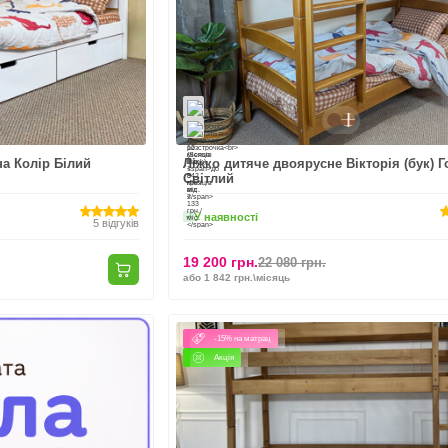
на Колір Білий
Ліжко дитяче двоярусне Вікторія (бук) Г
Світлий
У наявності
5
відгуків
19 200 грн.
22 080 грн.
або 1 842 грн.\місяць
-15% на матрац
Акція