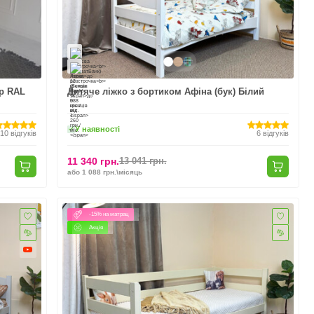
ір RAL
Дитяче ліжко з бортиком Афіна (бук) Білий
У наявності
10
відгуків
6
відгуків
11 340 грн.
13 041 грн.
або 1 088 грн.\місяць
-15% на матрац
Акція