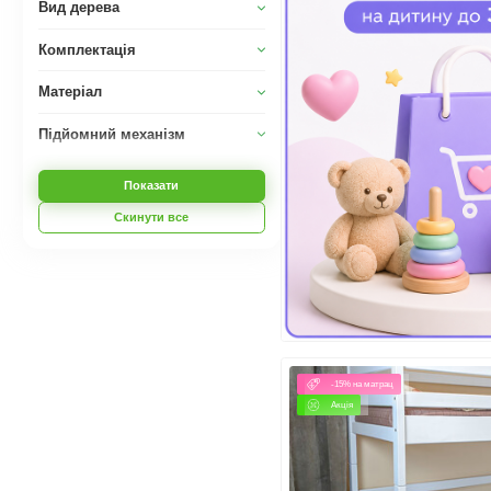
Вид дерева
Комплектація
Матеріал
Підйомний механізм
Показати
Скинути все
-15% на матрац
Акція