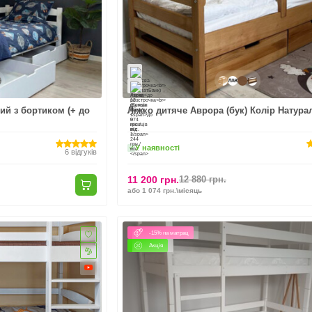
лий з бортиком (+ до
Ліжко дитяче Аврора (бук) Колір Натур
У наявності
6
відгуків
11 200 грн.
12 880 грн.
або 1 074 грн.\місяць
-15% на матрац
Акція