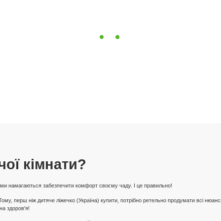
чої кімнати?
мами намагаються забезпечити комфорт своєму чаду. І це правильно!
у, перш ніж дитяче ліжечко (Україна) купити, потрібно ретельно продумати всі нюанси
на здоров'я!