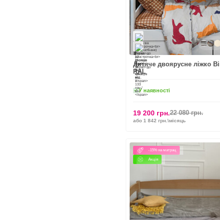
Дитяче двоярусне ліжко Вік
RAL
У наявності
19 200 грн.
22 080 грн.
або 1 842 грн.\місяць
-15% на матрац
Акція