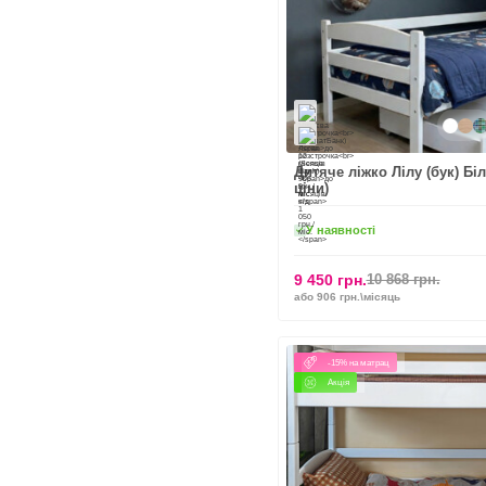
Дитяче ліжко Лілу (бук) Бі
ціни)
У наявності
9 450 грн.
10 868 грн.
або 906 грн.\місяць
-15% на матрац
Акція