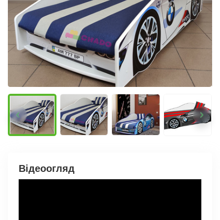
Відеоогляд