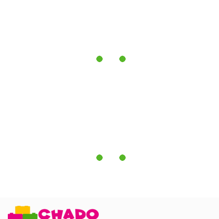
або викочуванням, якщо є така опція.
* Колір або відтінок виробу на фотографії може
відрізнятися від реального, що зв'язано зі
спотворенням кольору Вашим монітором,
настройками фотоапаратури та іншими факторами.
Зовнішній вигляд, характеристики та комплектація
товару можуть змінюватися виробником без
попередження.)