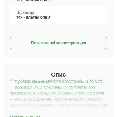
Шухляда
так - платна опція
Показати всі характеристики
Опис
***У рамках акції ви можете обрати один з бонусів
— вологостійкий наматрацник на петлях або
підсвітку низу з пультом дистанційного керування
— всього за
1 гривню
! Просто виберіть потрібну
опцію під час замовлення, щоб отримати знижку
599
грн
.