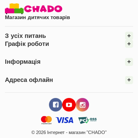
актуальним упродовж багатьох років, задовольняючи
потреби дитини, яка росте.
Магазин дитячих товарів
Зручний матрац:
Ліжко комплектується якісним
матрацом, що забезпечує комфортний і здоровий сон
вашій дитині. Матрац сприяє правильному розвитку
З усіх питань
+
хребта і створює зручні умови для відпочинку.
Графік роботи
+
Виберіть ліжко-машину «Люкс Гоночне Авто » для
створення затишного, безпечного та захопливого
простору в дитячій кімнаті, що тішитиме вашу дитину
Інформація
+
і стимулюватиме її уяву та розвиток.
Адреса офлайн
+
© 2026 Інтернет - магазин "CHADO"