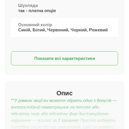
Шухляда
так - платна опція
Основний колір
Синій, Білий, Червоний, Чорний, Рожевий
Показати всі характеристики
Опис
**У рамках акції ви можете обрати один з бонусів —
вологостійкий наматрацник на петлях або
підсвітку низу або
підсвітку фар
дистанційного
керування — всього за
1 гривню
! Просто виберіть
потрібну опцію під час замовлення, щоб отримати