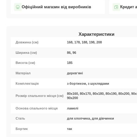
Офіційний магазин від виробників
Кредит 
Характеристики
Довжина (см)
168, 178, 188, 198, 208
Ширина (см)
86, 96
Висота (см)
185
Матеріал
деревʼяні
Комплектація
з бортиком, з шухлядами
80x160, 80x170, 80x180, 80x190, 80x200, 90x
Розмір спального місця (см)
90x200
Основа спального місця
ламелі
Стать
для хлопчика, для дівчинки
Бортик
так