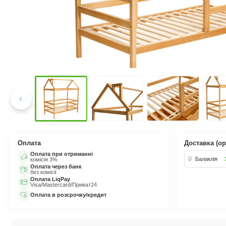
від 5
Матрац Манго / MANGO Безпружинний
15%
Оплата
Доставка (ор
Оплата при отриманні
Балаклія
комісія 3%
Оплата через банк
без комісії
Оплата LiqPay
Visa/Mastercard/Приват24
Оплата в розсрочку/кредит