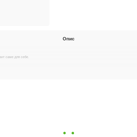
Опис
ант саме для себе.
неджеру під час оформлення замовлення.
бочих днів.
 в собі елегантність і функціональність. Цей ретельно відшліфо