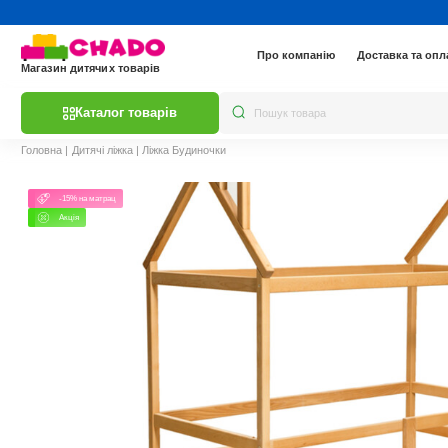
Про компанію
Доставка та опл
Магазин дитячих товарів
Каталог товарів
Головна
|
Дитячі ліжка
|
Ліжка Будиночки
-15% на матрац
Акція