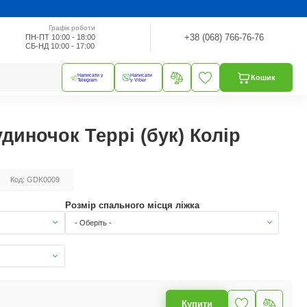
Графік роботи
+38 (068) 766-76-76
ПН-ПТ 10:00 - 18:00
СБ-НД 10:00 - 17:00
Написати у
Написати
Кошик
Telegram
у Viber
диночок Террі (бук) Колір
Код: GDK0009
Розмір спального місця ліжка
- Оберіть -
Купити