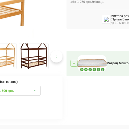
або 1 276 грн.\місяць
Миттєва роз
(ПриватБанк
до 12 місяців
Матрац Ро
 388 грн.
4 580 грн.
15%
середньої ж
ієнтовно)
1 300 грн.