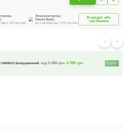
строчка
Легка розстрочка
В кредит або
)
(Sense Bank)
частинами
 від 1 276 грн./міс.
до 9 місяців від 1 478 грн./міс.
від 3 834 грн.
3 259 грн.
зет / Rosette Безпружинний
15%
орсткості / висота 12 см