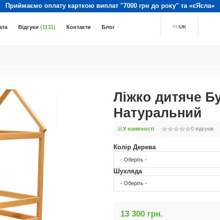
Приймаємо оплату карткою виплат "7000 грн до року" та «єЯсла»
ата
Відгуки
(1131)
Контакти
Блог
RU
UK
Ліжко дитяче Бу
Натуральний
У наявності
0
відгуків
Колір Дерева
- Оберіть -
Шухляда
- Оберіть -
13 300 грн.