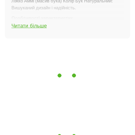
Ліжко Аммі (масив бука) Колір Бук Натуральний:
Вишуканий дизайн і надійність.
Особливості характеристик
Читати більше
Виготовлення з натурального дерева:
Ліжко Аммі
створено з натурального дерева твердої породи -
бука, що забезпечує йому не тільки міцність, а й
естетично привабливе зовнішнє виконання.
Ламелі з букової фанери:
Усі ліжка укомплектовані
ламелями з букової фанери, що забезпечують
оптимальну підтримку для вашого матраца. Відстань
між ламелями можна вибирати залежно від типу
матраца для досягнення максимального комфорту
під час сну.
Додаткові опції:
Ми пропонуємо широкий вибір
додаткових опцій для вашої зручності. Ви можете
замовити шухляди для білизни, які забезпечать
додатковий простір для зберігання речей, а також
бортик безпеки різних розмірів, який захистить