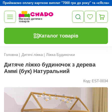
Приймаємо оплату карткою виплат "7000 грн до року" та «єЯсла»
Магазин дитячих
товарів
Каталог товарів
Головна
|
Дитячі ліжка
|
Ліжка Будиночки
Дитяче ліжко будиночок з дерева
Аммі (бук) Натуральний
Код: EST-0034