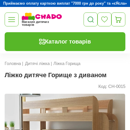
Приймаємо оплату карткою виплат "7000 грн до року" та «єЯсла»
Магазин дитячих
товарів
Каталог товарів
Головна
|
Дитячі ліжка
|
Ліжка Горища
Ліжко дитяче Горище з диваном
Код: CH-0015