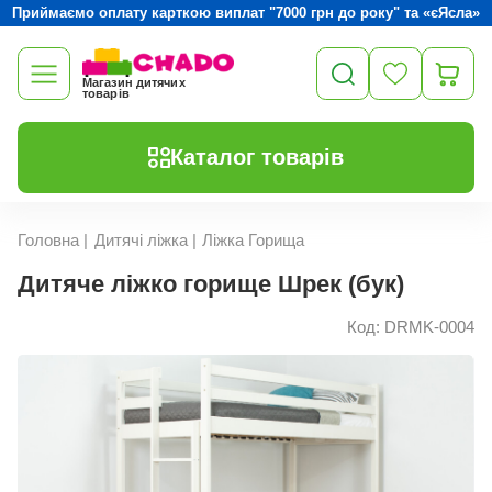
Приймаємо оплату карткою виплат "7000 грн до року" та «єЯсла»
Магазин дитячих
товарів
Каталог товарів
Головна
|
Дитячі ліжка
|
Ліжка Горища
Дитяче ліжко горище Шрек (бук)
Код: DRMK-0004