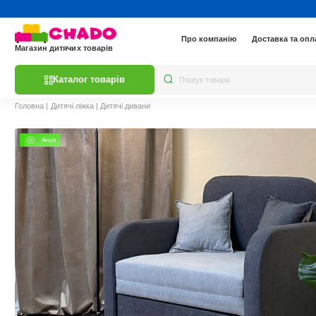
Про компанію
Доставка та опл
Магазин дитячих товарів
Каталог товарів
Головна
|
Дитячі ліжка
|
Дитячі дивани
Акція