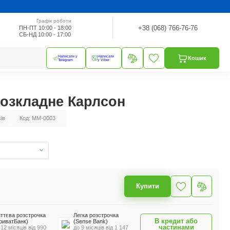
Графік роботи
+38 (068) 766-76-76
ПН-ПТ 10:00 - 18:00
СБ-НД 10:00 - 17:00
Написати у
Написати
Кошик
Telegram
у Viber
розкладне Карлсон
ків
Код: MM-0003
Купити
ттєва розстрочка
Легка розстрочка
В кредит або
риватБанк)
(Sense Bank)
частинами
 12 місяців від 990
до 9 місяців від 1 147