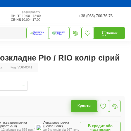
Графік роботи
+38 (068) 766-76-76
ПН-ПТ 10:00 - 18:00
СБ-НД 10:00 - 17:00
Написати у
Написати
Кошик
Telegram
у Viber
озкладне Ріо / RIO колір сірий
ка
Код: VDK-0341
Купити
иттєва розстрочка
Легка розстрочка
В кредит або
ПриватБанк)
(Sense Bank)
частинами
 12 місяців від 835 грн./
до 9 місяців від 967 грн./