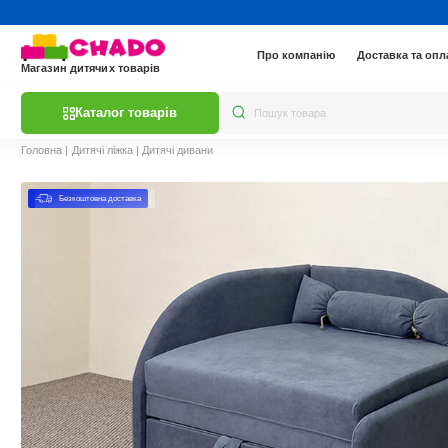
Про компанію
Доставка та опл
Магазин дитячих товарів
Каталог товарів
Головна
|
Дитячі ліжка
|
Дитячі дивани
Безкоштовна доставка