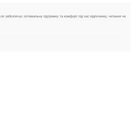
ісло забезпечує оптимальну підтримку та комфорт під час відпочинку, читання чи
ін служби і зручність у використанні.