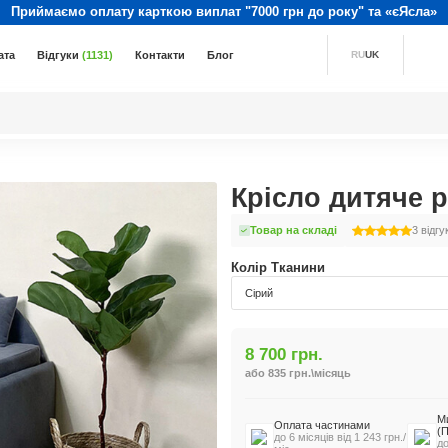
Приймаємо оплату карткою виплат "7000 грн до року" та «єЯсла»
ата
Відгуки
(1131)
Контакти
Блог
RU
UK
Крісло дитяче р
Товар на складі
3
відгу
Колір Тканини
Сірий
8 700 грн.
або 835 грн.\місяць
М
Оплата частинами
(
до 6 місяців від 1 243 грн./
до