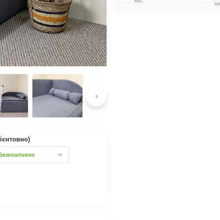
міс.
мі
ієнтовно)
Безкоштовно