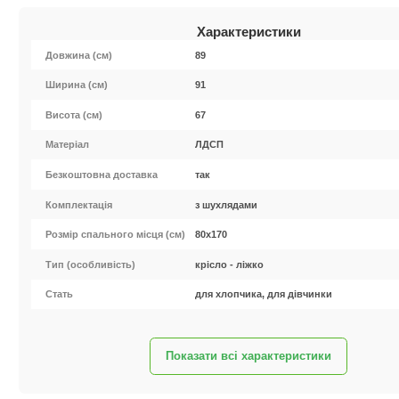
Характеристики
Довжина (см)
89
Ширина (см)
91
Висота (см)
67
Матеріал
ЛДСП
Безкоштовна доставка
так
Комплектація
з шухлядами
Розмір спального місця (см)
80x170
Тип (особливість)
крісло - ліжко
Стать
для хлопчика, для дівчинки
Показати всі характеристики