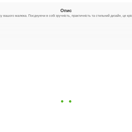
Опис
ку вашого малюка. Поєднуючи в собі зручність, практичність та стильний дизайн, це кр
иємності на дотик.
е.
екція Allure.
ує його довговічність.
ибором для будь-якої дитячої кімнати.
шої дитини. Високоякісні матеріали та продумана конструкція забезпечують тривалий терм