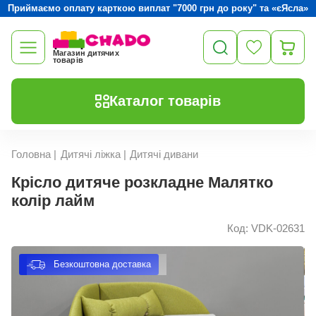
Приймаємо оплату карткою виплат "7000 грн до року" та «єЯсла»
Магазин дитячих
товарів
Каталог товарів
Головна
|
Дитячі ліжка
|
Дитячі дивани
Крісло дитяче розкладне Малятко
колір лайм
Код: VDK-02631
Безкоштовна доставка