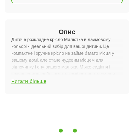
Опис
Дитяче розкладне крісло Малютка в лаймовому
кольорі - ідеальний вибір для вашої дитини. Це
компактне і зручне крісло не займе багато місця у
вашому домі, але стане чудовим місцем для
відпочинку і сну вашого малюка. М'яке сидіння і
зручна спинка забезпечать комфорт протягом дня.
Читати більше
Особливості характеристик
Дизайн:
Чудовий і яскравий, додасть кольору і
затишку в будь-який інтер'єр.
Трансформація:
Легко перетворюється на спальне
місце розміром 170х80 см.
Наповнення:
Пінополіуретан (ППУ) для комфортної