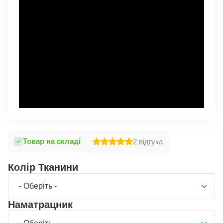
Товар на складі
2
відгука
Колір Тканини
- Оберіть -
Наматрацник