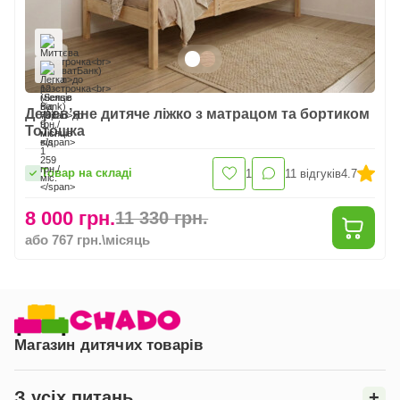
Деревʼяне дитяче ліжко з матрацом та бортиком
Тотошка
Товар на складі
1
11
відгуків
4.7
8 000 грн.
11 330 грн.
або 767 грн.\місяць
Магазин дитячих товарів
З усіх питань
+