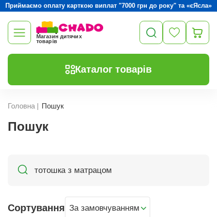
Приймаємо оплату карткою виплат "7000 грн до року" та «єЯсла»
Магазин дитячих
товарів
Каталог товарів
Головна
|
Пошук
Пошук
Сортування
За замовчуванням