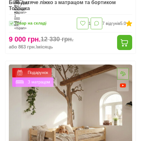
Біле дитяче ліжко з матрацом та бортиком
Тотошка
Товар на складі
1
7
відгуків
5.0
9 000 грн.
12 330 грн.
або 863 грн.\місяць
Подарунок
З матрацом