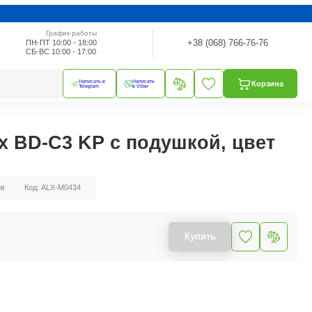
График работы
+38 (068) 766-76-76
ПН-ПТ 10:00 - 18:00
СБ-ВС 10:00 - 17:00
Написать в
Написать
Корзина
Telegram
в Viber
x BD-C3 KP с подушкой, цвет
ов
Код: ALX-M0434
Купить