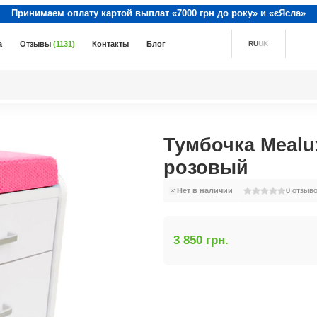
Принимаем оплату картой выплат «7000 грн до року» и «єЯсла»
а
Отзывы
(1131)
Контакты
Блог
RU
UK
Тумбочка Mealu
розовый
Нет в наличии
0
отзыв
3 850 грн.