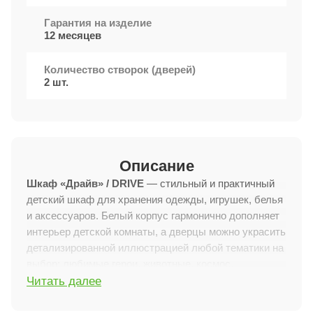
Гарантия на изделие
12 месяцев
Количество створок (дверей)
2 шт.
Описание
Шкаф «Драйв» / DRIVE
— стильный и практичный
детский шкаф для хранения одежды, игрушек, белья
и аксессуаров. Белый корпус гармонично дополняет
интерьер детской комнаты, а дверцы можно украсить
детализированной иллюстрацией любой тематики на
выбор: любимые герои, животные, космос,
Читать далее
автомобили, сказочные сюжеты, единороги и многое
другое.