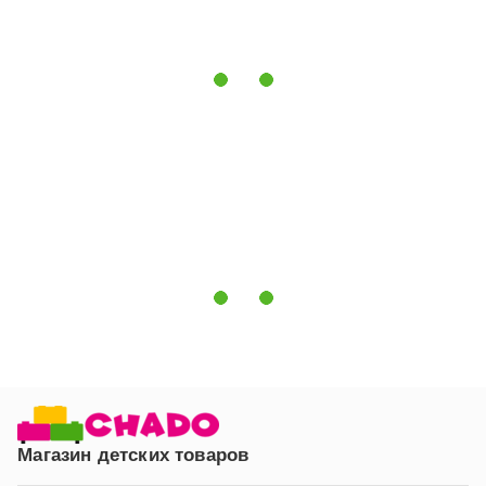
Яркий принт на дверцах
— придает комнате
индивидуальность и создает особую атмосферу.
Компактная глубина
— шкаф вместительный, но не
перегружает пространство детской комнаты.
Шкаф DRIVE — это не просто мебель для хранения
вещей. Это возможность создать для ребенка
комнату, в которой хочется играть, отдыхать и
мечтать. Благодаря выбору дизайна дверец шкаф
может стать главным акцентом интерьера — от
нежной сказочной комнаты до космического или
автомобильного стиля.
Магазин детских товаров