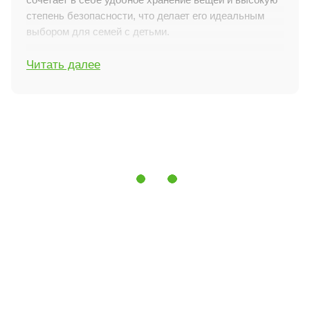
степень безопасности, что делает его идеальным
выбором для семей с детьми.
Особенности характеристик
Читать далее
Две дверцы:
Шкаф оборудован двумя дверцами,
которые закрываются плавно благодаря доводчикам.
Два выдвижных ящика:
Для удобного хранения
мелких вещей шкаф оснащён двумя ящиками с
телескопическими направляющими,
обеспечивающими полное выдвижение и высокую
нагрузку.
Пять полочек:
Внутреннее пространство шкафа
разделено на пять полок, что помогает удобно
организовать хранение одежды и аксессуаров.
Одна штанга для одежды:
Штанга позволяет
разместить одежду на вешалках, сохраняя её
аккуратность.