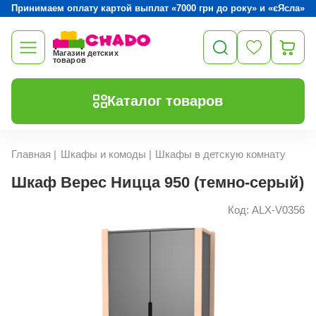
Принимаем оплату картой выплат «7000 грн до року» и «єЯсла»
Магазин детских
товаров
Каталог товаров
Главная
|
Шкафы и комоды
|
Шкафы в детскую комнату
Шкаф Верес Ницца 950 (темно-серый)
Код: ALX-V0356