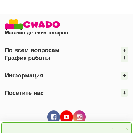
Гарантия:
18 месяцев.
*Цвет изделия на фотографии может отличаться
от фактического из-за особенностей
цветопередачи вашего монитора.
Магазин детских товаров
**Компания «Верес» оставляет за собой право
изменять внешний вид модели без ущерба для её
функциональности.
По всем вопросам
+
График работы
+
Информация
+
Посетите нас
+