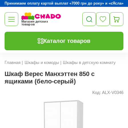
Принимаем оплату картой выплат «7000 грн до року» и «єЯсла»
Магазин детских
товаров
Каталог товаров
Главная
|
Шкафы и комоды
|
Шкафы в детскую комнату
Шкаф Верес Манхэттен 850 с
ящиками (бело-серый)
Код: ALX-V0346