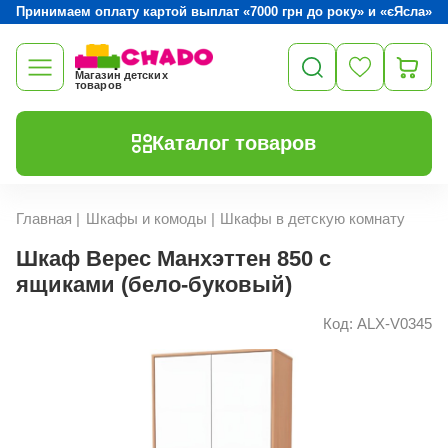
Принимаем оплату картой выплат «7000 грн до року» и «єЯсла»
Магазин детских
товаров
Каталог товаров
Главная
|
Шкафы и комоды
|
Шкафы в детскую комнату
Шкаф Верес Манхэттен 850 с
ящиками (бело-буковый)
Код: ALX-V0345