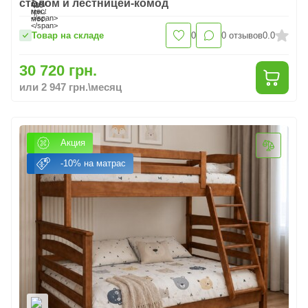
столом и лестницей-комод
Товар на складе
0
0
отзывов
0.0
30 720 грн.
или 2 947 грн.\месяц
Акция
-10% на матрас