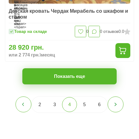
Детская кровать Чердак Мирабель со шкафом и
столом
Товар на складе
0
0
отзывов
0.0
28 920 грн.
или 2 774 грн.\месяц
Показать еще
2
3
4
5
6