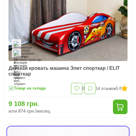
Детская кровать машина Элит спорткар / ELIT
спорткар
Товар на складе
0
14
отзывов
5.0
9 108 грн.
или 874 грн.\месяц