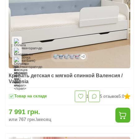
+2
Кровать детская с мягкой спинкой Валенсия /
Valensia
Товар на складе
1
5
отзывов
5.0
7 991 грн.
или 767 грн.\месяц